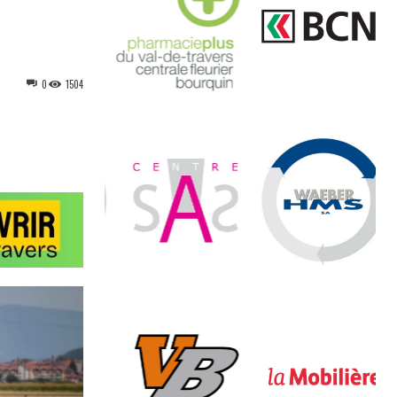
0
1504