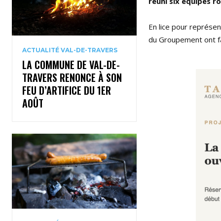
réuni six équipes r
En lice pour représen
du Groupement ont fa
ACTUALITÉ VAL-DE-TRAVERS
LA COMMUNE DE VAL-DE-
TRAVERS RENONCE À SON
FEU D’ARTIFICE DU 1ER
AOÛT