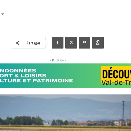
ure
Partager
- Publicité -