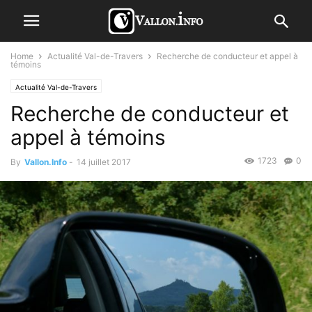
Home
Actualité Val-de-Travers
Recherche de conducteur et appel à
témoins
Actualité Val-de-Travers
Recherche de conducteur et
appel à témoins
1723
0
By
Vallon.Info
-
14 juillet 2017