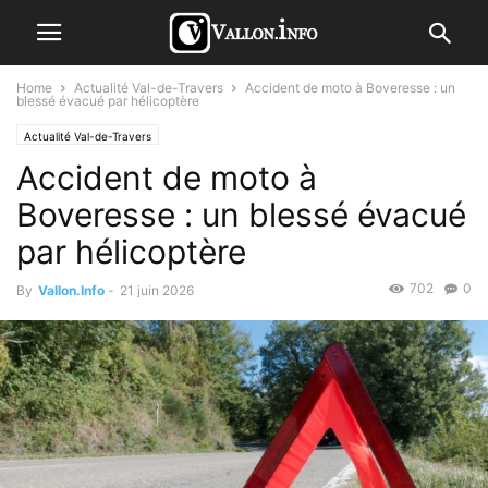
Home
Actualité Val-de-Travers
Accident de moto à Boveresse : un
blessé évacué par hélicoptère
Actualité Val-de-Travers
Accident de moto à
Boveresse : un blessé évacué
par hélicoptère
702
0
By
Vallon.Info
-
21 juin 2026