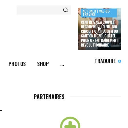
ACTUALITÉ VAL-DE-
TRAVERS
CENTRE SAS À COUVET :
DÉCOUVREZ LE SEUL BIO-
CIRCUIT TECHNOGYM DU
CANTON DE NEUCHÂTEL
POUR UN ENTRAÎNEMENT
RÉVOLUTIONNAIRE
TRADUIRE
PHOTOS
SHOP
...
PARTENAIRES
-