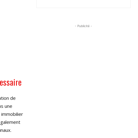
- Publicité -
essaire
ation de
ns une
 immobilier
 également
unaux.