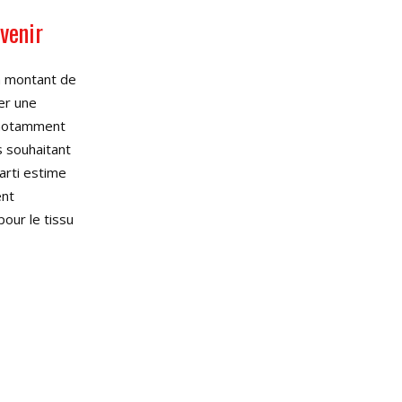
avenir
n montant de
er une
 notamment
s souhaitant
parti estime
ent
our le tissu