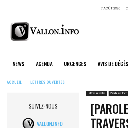
7 AOÛT 2026
C
NEWS
AGENDA
URGENCES
AVIS DE DÉCÈ
ACCUEIL
LETTRES OUVERTES
Lettres ouvertes
Parole aux Parti
[PAROLE
SUIVEZ-NOUS
TRAVERS
VALLON.INFO