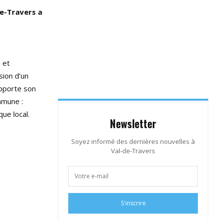
de-Travers a
 et
sion d’un
apporte son
mmune :
ue local.
Newsletter
Soyez informé des dernières nouvelles à
Val-de-Travers
S'inscrire