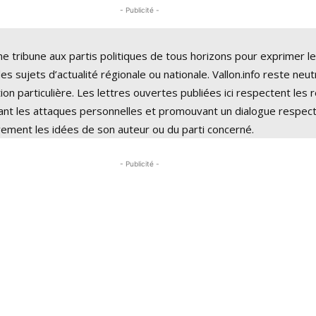
- Publicité -
ne tribune aux partis politiques de tous horizons pour exprimer l
es sujets d’actualité régionale ou nationale. Vallon.info reste neu
ion particulière. Les lettres ouvertes publiées ici respectent les 
sant les attaques personnelles et promouvant un dialogue respec
vement les idées de son auteur ou du parti concerné.
- Publicité -