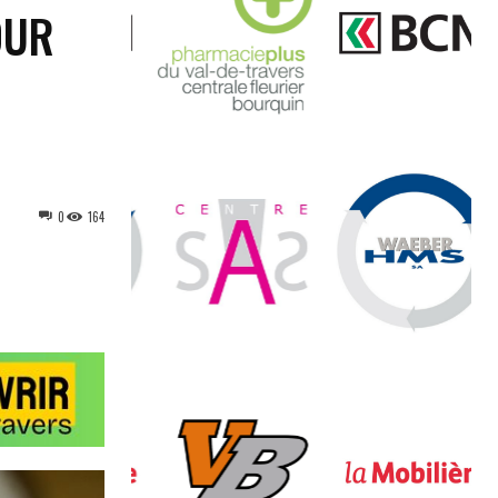
OUR
0
164