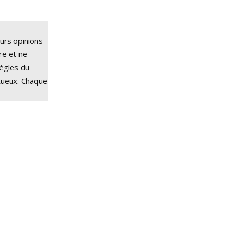
eurs opinions
tre et ne
règles du
tueux. Chaque