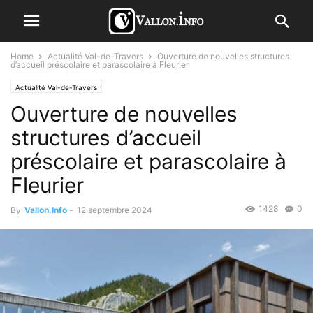
Home
Actualité Val-de-Travers
Ouverture de nouvelles structures
d’accueil préscolaire et parascolaire à Fleurier
Actualité Val-de-Travers
Ouverture de nouvelles
structures d’accueil
préscolaire et parascolaire à
Fleurier
1428
0
By
Vallon.Info
-
12 septembre 2024