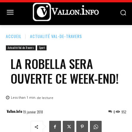
ACCUEIL
ACTUALITÉ VAL-DE-TRAVERS
Actualité Val-de-Travers
Sport
LA ROBELLA SERA
OUVERTE CE WEEK-END!
Less than 1
min.
de lecture
Vallon.Info
19 janvier 2018
0
952