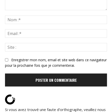
Commenter
:
N
:*
Ema
:*
Sit
:
Enregistrer mon nom, email et site web dans ce navigateur
pour la prochaine fois que je commenterai.
Si vous avez trouvé une faute d’orthographe, veuillez nous