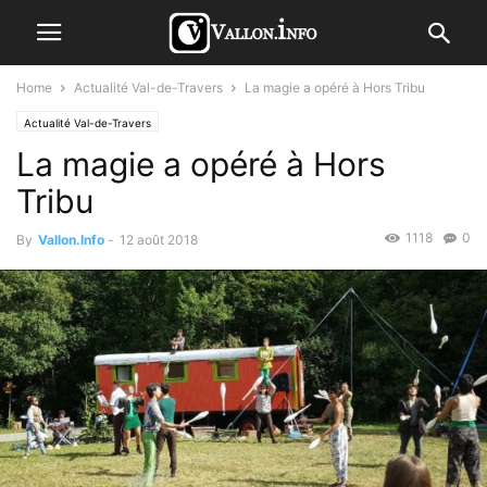
Home
Actualité Val-de-Travers
La magie a opéré à Hors Tribu
Actualité Val-de-Travers
La magie a opéré à Hors
Tribu
1118
0
By
Vallon.Info
-
12 août 2018