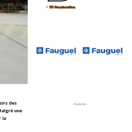
sirs des
- Publicité -
Malgré une
 la