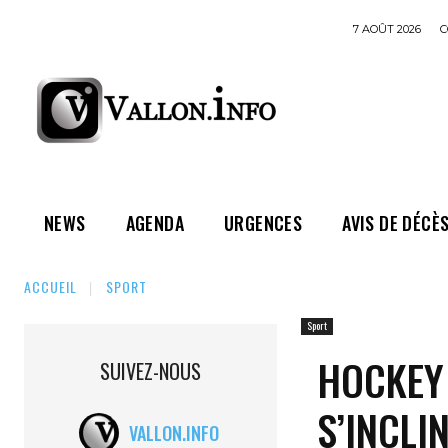
7 AOÛT 2026
C
NEWS
AGENDA
URGENCES
AVIS DE DÉCÈ
ACCUEIL
SPORT
Sport
HOCKEY 
SUIVEZ-NOUS
S’INCLI
VALLON.INFO