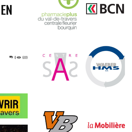
 EN
0
689