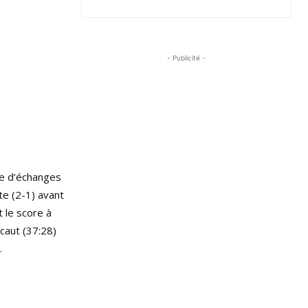
- Publicité -
ie d’échanges
te (2-1) avant
 le score à
caut (37:28)
.