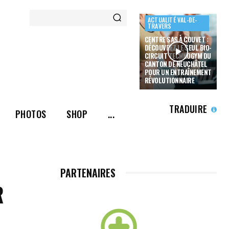
ACTUALITÉ VAL-DE-
TRAVERS
CENTRE SAS À COUVET :
DÉCOUVREZ LE SEUL BIO-
CIRCUIT TECHNOGYM DU
CANTON DE NEUCHÂTEL
POUR UN ENTRAÎNEMENT
RÉVOLUTIONNAIRE
TRADUIRE
PHOTOS
SHOP
...
PARTENAIRES
R