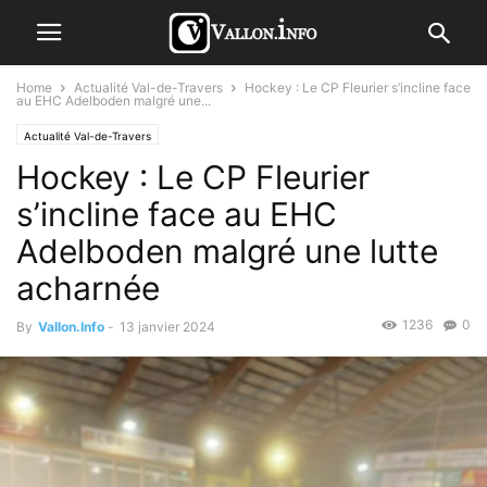
Home
Actualité Val-de-Travers
Hockey : Le CP Fleurier s’incline face
au EHC Adelboden malgré une...
Actualité Val-de-Travers
Hockey : Le CP Fleurier
s’incline face au EHC
Adelboden malgré une lutte
acharnée
1236
0
By
Vallon.Info
-
13 janvier 2024