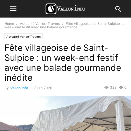
Home
Actualité Val-de-Travers
Fête villageoise de Saint-Sulpice : un
week-end festif avec une balade gourmande...
Actualité Val-de-Travers
Fête villageoise de Saint-
Sulpice : un week-end festif
avec une balade gourmande
inédite
322
0
By
Vallon.Info
-
17 juin 2026