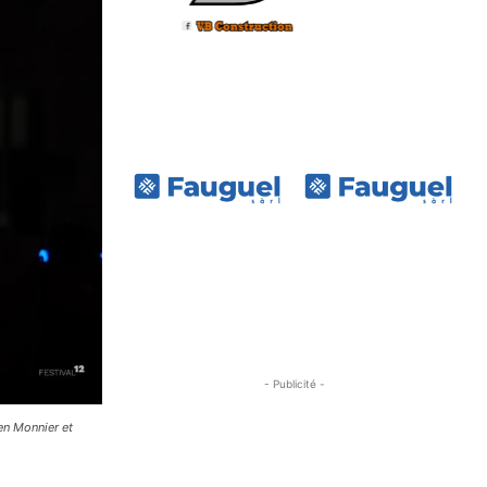
- Publicité -
en Monnier et