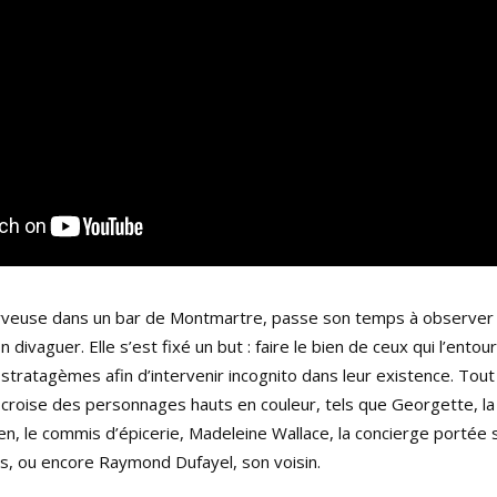
rveuse dans un bar de Montmartre, passe son temps à observer 
n divaguer. Elle s’est fixé un but : faire le bien de ceux qui l’entou
s stratagèmes afin d’intervenir incognito dans leur existence. Tout
croise des personnages hauts en couleur, tels que Georgette, la 
n, le commis d’épicerie, Madeleine Wallace, la concierge portée 
és, ou encore Raymond Dufayel, son voisin.