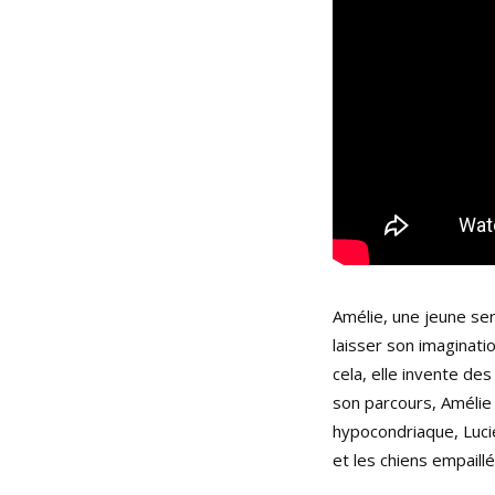
Amélie, une jeune se
laisser son imaginatio
cela, elle invente de
son parcours, Amélie 
hypocondriaque, Lucie
et les chiens empaill