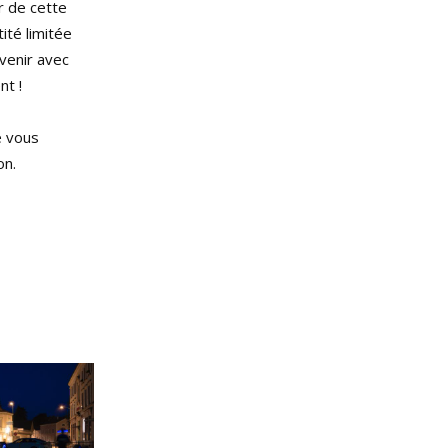
r de cette
ité limitée
 venir avec
nt !
e vous
on.