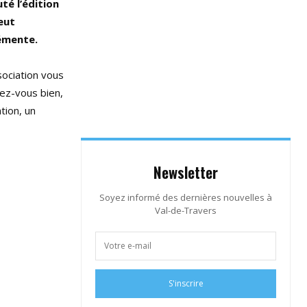
té l’édition
veut
lémente.
sociation vous
nez-vous bien,
tion, un
Newsletter
Soyez informé des dernières nouvelles à
Val-de-Travers
S'inscrire