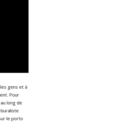
les gens et à
rent. Pour
 au long de
buraliste
sur le porto