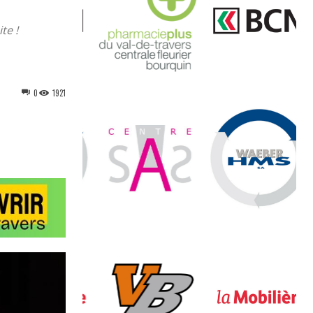
te !
0
1921