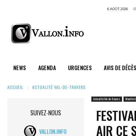
6 AOÛT 2026
C
NEWS
AGENDA
URGENCES
AVIS DE DÉCÈ
ACCUEIL
ACTUALITÉ VAL-DE-TRAVERS
Actualité Val-de-Travers
Manifest
FESTIVA
SUIVEZ-NOUS
AIR CE 
VALLON.INFO