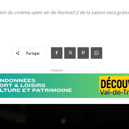
ion du cinéma open air de Festival12 de la saison sera gratui
Partager
- Publicité -