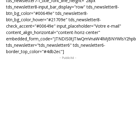
tds_newsletter7-f_title_font_line_height="28px"
tds_newsletter8-input_bar_display="row" tds_newsletter8-
btn_bg_color="#00649e" tds_newsletter8-
btn_bg_color_hover="#21709e" tds_newsletter8-
check_accent="#00649e" input_placeholder="Votre e-mail"
content_align_horizontal="content-horiz-center"
embedded_form_code="JTNDIS0tJTIwQmVnaW4lMjBNYWlsY2hp
tds_newsletter="tds_newsletter6" tds_newsletter6-
border_top_color="#4db2ec"]
- Publicité -