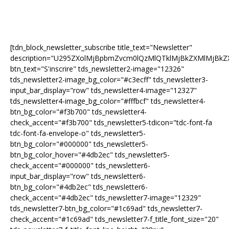
[tdn_block_newsletter_subscribe title_text="Newsletter"
description="U295ZXolMjBpbmZvcm0lQzMlQTklMjBkZXMlMjB
btn_text="S'inscrire" tds_newsletter2-image="12326"
tds_newsletter2-image_bg_color="#c3ecff" tds_newsletter3-
input_bar_display="row" tds_newsletter4-image="12327"
tds_newsletter4-image_bg_color="#fffbcf" tds_newsletter4-
btn_bg_color="#f3b700" tds_newsletter4-
check_accent="#f3b700" tds_newsletter5-tdicon="tdc-font-fa
tdc-font-fa-envelope-o" tds_newsletter5-
btn_bg_color="#000000" tds_newsletter5-
btn_bg_color_hover="#4db2ec" tds_newsletter5-
check_accent="#000000" tds_newsletter6-
input_bar_display="row" tds_newsletter6-
btn_bg_color="#4db2ec" tds_newsletter6-
check_accent="#4db2ec" tds_newsletter7-image="12329"
tds_newsletter7-btn_bg_color="#1c69ad" tds_newsletter7-
check_accent="#1c69ad" tds_newsletter7-f_title_font_size="20"