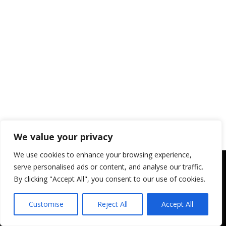
We value your privacy
We use cookies to enhance your browsing experience,
serve personalised ads or content, and analyse our traffic.
CATÉGORIES
By clicking "Accept All", you consent to our use of cookies.
3605
ACTUALITÉ VAL-DE-TRAVERS
Customise
Reject All
Accept All
935
SPORT