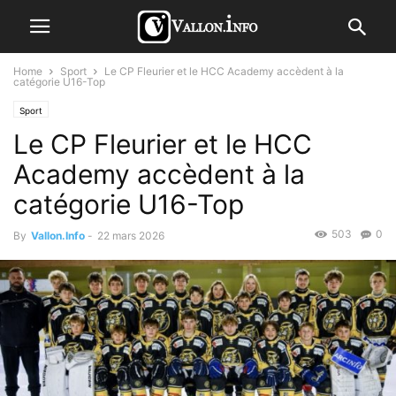
Home
Sport
Le CP Fleurier et le HCC Academy accèdent à la
catégorie U16-Top
Sport
Le CP Fleurier et le HCC
Academy accèdent à la
catégorie U16-Top
503
0
By
Vallon.Info
-
22 mars 2026