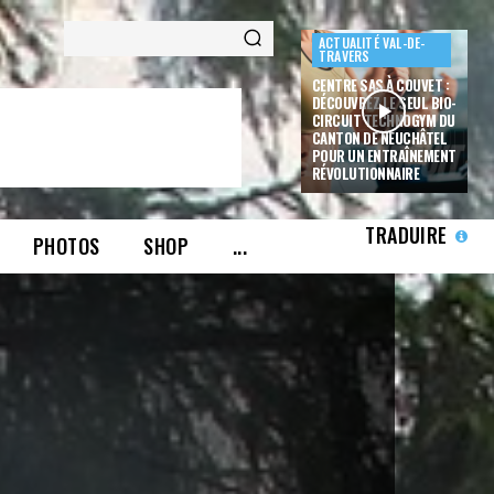
ACTUALITÉ VAL-DE-
TRAVERS
CENTRE SAS À COUVET :
DÉCOUVREZ LE SEUL BIO-
CIRCUIT TECHNOGYM DU
CANTON DE NEUCHÂTEL
POUR UN ENTRAÎNEMENT
RÉVOLUTIONNAIRE
TRADUIRE
PHOTOS
SHOP
...