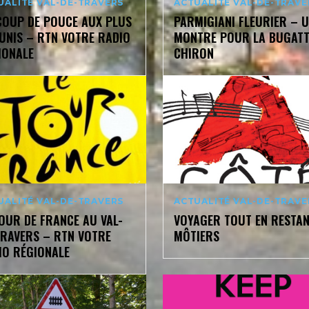
UALITÉ VAL-DE-TRAVERS
ACTUALITÉ VAL-DE-TRAVE
COUP DE POUCE AUX PLUS
PARMIGIANI FLEURIER – 
UNIS – RTN VOTRE RADIO
MONTRE POUR LA BUGATT
IONALE
CHIRON
UALITÉ VAL-DE-TRAVERS
ACTUALITÉ VAL-DE-TRAVE
TOUR DE FRANCE AU VAL-
VOYAGER TOUT EN RESTAN
TRAVERS – RTN VOTRE
MÔTIERS
IO RÉGIONALE