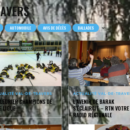
RAVERS
AUTOMOBILE
AVIS DE DÉCÈS
BALLADES
UALITÉ VAL-DE-TRAVERS
ACTUALITÉ VAL-DE-TRAVE
FLEURIER CHAMPIONS DE
L’AVENIR DE BARAK
E LIGUE
S’ÉCLAIRCIT – RTN VOTRE
RADIO RÉGIONALE