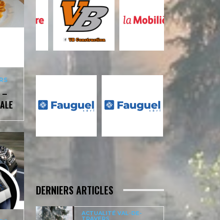
RS
 –
ALE
DERNIERS ARTICLES
ACTUALITÉ VAL-DE-
TRAVERS