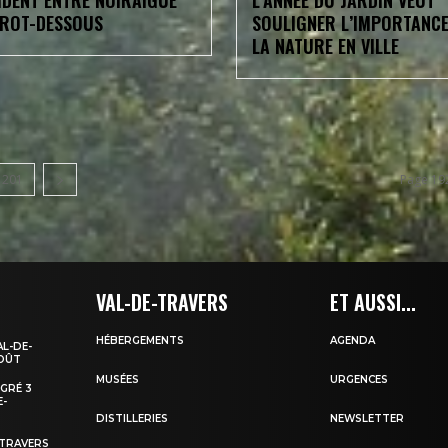
IDENT ENTRE NOIRAIGUE
L’ANNÉE DU JARDIN VEUT
BROT-DESSOUS
SOULIGNER L’IMPORTANCE
LA NATURE EN VILLE
201
Page 19
VAL-DE-TRAVERS
ET AUSSI...
HÉBERGEMENTS
AGENDA
AL-DE-
AOÛT
MUSÉES
URGENCES
EGRÉ 3
E-
DISTILLERIES
NEWSLETTER
-TRAVERS