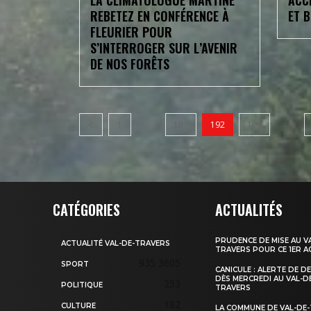
LA CLIMATOLOGUE MARTINE
ACC
REBETEZ EN CONFÉRENCE À
ET 
FLEURIER POUR
S’INTERROGER SUR L’AVENIR
DE NOS FORÊTS
...
...
1
191
192
193
CATÉGORIES
ACTUALITÉS
PRUDENCE DE MISE AU V
ACTUALITÉ VAL-DE-TRAVERS
TRAVERS POUR CE 1ER 
935
3605
SPORT
CANICULE : ALERTE DE D
DÈS MERCREDI AU VAL-D
253
POLITIQUE
TRAVERS
182
CULTURE
LA COMMUNE DE VAL-DE