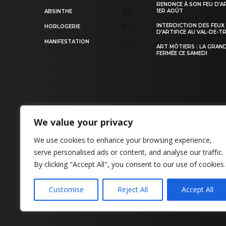
RENONCE À SON FEU D’AR
83
1ER AOÛT
ABSINTHE
81
INTERDICTION DES FEUX
HORLOGERIE
D’ARTIFICE AU VAL-DE-T
51
MANIFESTATION
ART MÔTIERS : LA GRAN
FERMÉE CE SAMEDI
We value your privacy
CONTACT
We use cookies to enhance your browsing experience,
serve personalised ads or content, and analyse our traffic.
By clicking "Accept All", you consent to our use of cookies.
Customise
Reject All
Accept All