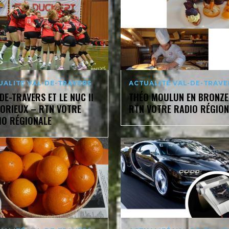
UALITÉ VAL-DE-TRAVERS
ACTUALITÉ VAL-DE-TRAVE
DE-TRAVERS ET LE NUC II
THÉO MOULUN EN BRONZE
TORIEUX – RTN VOTRE
RTN VOTRE RADIO RÉGION
IO RÉGIONALE