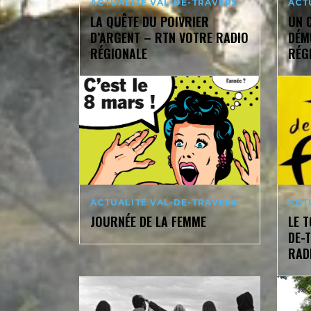
ACTUALITÉ VAL-DE-TRAVERS
ACT
LA QUÊTE DU POIVRIER
UN 
D’ARGENT – RTN VOTRE RADIO
DÉM
RÉGIONALE
RÉG
ACTUALITÉ VAL-DE-TRAVERS
ACT
JOURNÉE DE LA FEMME
LE 
DE-
RAD