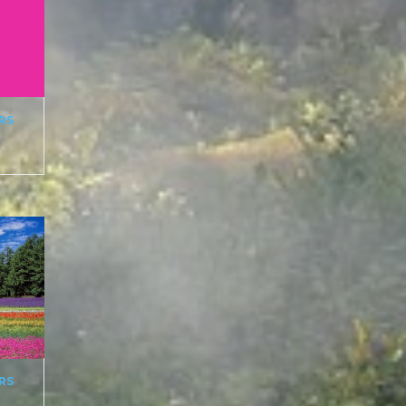
RS
RS