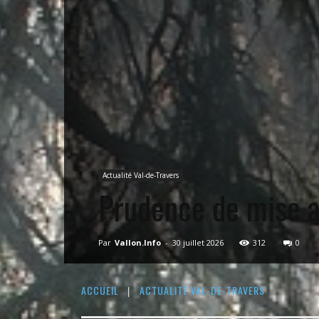
Actualité Val-de-Travers
Prudence de mise a
Par
Vallon.Info
-
30 juillet 2026
312
0
ACCUEIL
ACTUALITÉ VAL-DE-TRAVERS