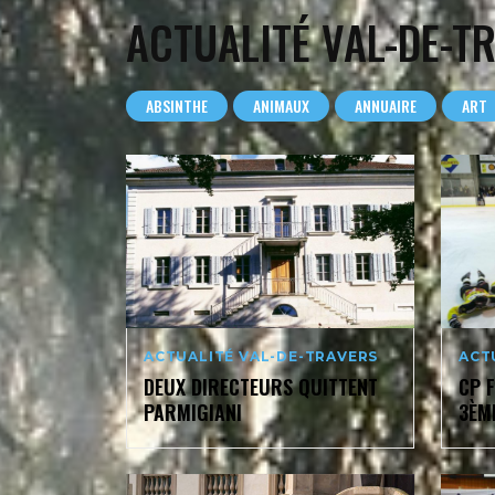
ACTUALITÉ VAL-DE-T
ABSINTHE
ANIMAUX
ANNUAIRE
ART
ACTUALITÉ VAL-DE-TRAVERS
ACT
DEUX DIRECTEURS QUITTENT
CP 
PARMIGIANI
3ÈM