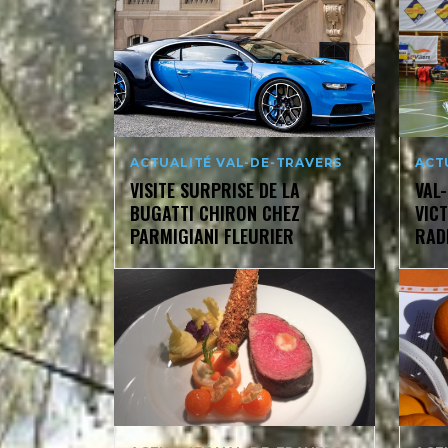
ACTUALITÉ VAL-DE-TRAVERS
ACT
VISITE SURPRISE DE LA
VAL-
BUGATTI CHIRON CHEZ
VIC
PARMIGIANI FLEURIER
RAD