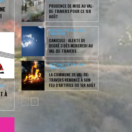
RS
PRUDENCE DE MISE AU VAL-
UNE
DE-TRAVERS POUR CE 1ER
I
AOÛT
ACTUALITÉ VAL-DE-
TRAVERS
CANICULE : ALERTE DE
DEGRÉ 3 DÈS MERCREDI AU
VAL-DE-TRAVERS
ACTUALITÉ VAL-DE-
TRAVERS
LA COMMUNE DE VAL-DE-
TRAVERS RENONCE À SON
FEU D’ARTIFICE DU 1ER AOÛT
RS
T À