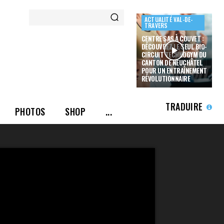
ACTUALITÉ VAL-DE-
TRAVERS
CENTRE SAS À COUVET :
DÉCOUVREZ LE SEUL BIO-
CIRCUIT TECHNOGYM DU
CANTON DE NEUCHÂTEL
POUR UN ENTRAÎNEMENT
RÉVOLUTIONNAIRE
TRADUIRE
PHOTOS
SHOP
...