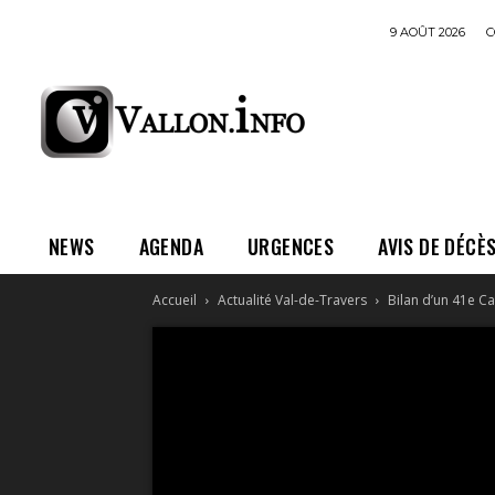
9 AOÛT 2026
C
NEWS
AGENDA
URGENCES
AVIS DE DÉCÈ
Accueil
Actualité Val-de-Travers
Bilan d’un 41e C