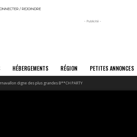
ONNECTER / REJOINDRE
- Publicité -
S
HÉBERGEMENTS
RÉGION
PETITES ANNONCES
arnavallon digne des plus grandes B**CH PARTY