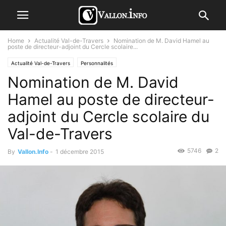
Home
Actualité Val-de-Travers
Nomination de M. David Hamel au
poste de directeur-adjoint du Cercle scolaire...
Actualité Val-de-Travers
Personnalités
Nomination de M. David
Hamel au poste de directeur-
adjoint du Cercle scolaire du
Val-de-Travers
5746
2
By
Vallon.Info
-
1 décembre 2015