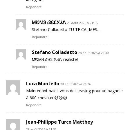
Répondre
ᎷᎧᎷᏕ ᏇᏋᏝᎩᏗᏁ
28 août 2025 à 21:15
Stefano Colladetto TU TE CALMES…
Répondre
Stefano Colladetto
28 août 2025 à 21:40
ᎷᎧᎷᏕ ᏇᏋᏝᎩᏗᏁ realiste!!
Répondre
Luca Mantello
28 août 2025 à 21:26
Maintenant paies vous des leasing pour un bagnole
à 600 chevaux 😅😅😅
Répondre
Jean-Philippe Turco Matthey
29 août 2025 à 21:32