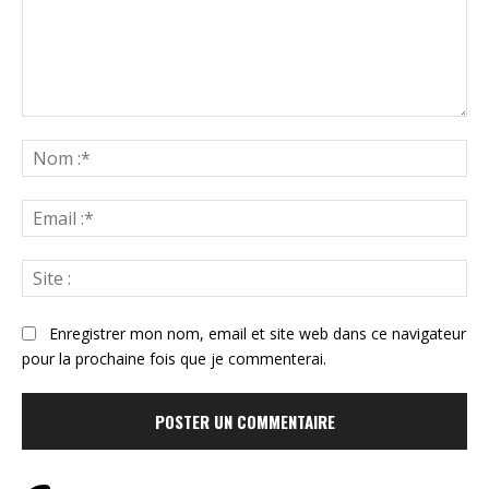
Commenter
:
N
:*
Ema
:*
Sit
:
Enregistrer mon nom, email et site web dans ce navigateur
pour la prochaine fois que je commenterai.