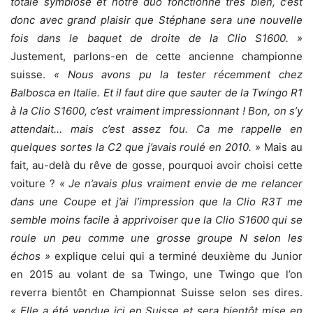
totale symbiose et notre duo fonctionne très bien, c’est
donc avec grand plaisir que Stéphane sera une nouvelle
fois dans le baquet de droite de la Clio S1600. »
Justement, parlons-en de cette ancienne championne
suisse.
« Nous avons pu la tester récemment chez
Balbosca en Italie. Et il faut dire que sauter de la Twingo R1
à la Clio S1600, c’est vraiment impressionnant ! Bon, on s’y
attendait… mais c’est assez fou. Ca me rappelle en
quelques sortes la C2 que j’avais roulé en 2010. »
Mais au
fait, au-delà du rêve de gosse, pourquoi avoir choisi cette
voiture ?
« Je n’avais plus vraiment envie de me relancer
dans une Coupe et j’ai l’impression que la Clio R3T me
semble moins facile à apprivoiser que la Clio S1600 qui se
roule un peu comme une grosse groupe N selon les
échos »
explique celui qui a terminé deuxième du Junior
en 2015 au volant de sa Twingo, une Twingo que l’on
reverra bientôt en Championnat Suisse selon ses dires.
« Elle a été vendue ici en Suisse et sera bientôt mise en