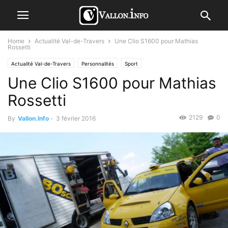
Home
Actualité Val-de-Travers
Une Clio S1600 pour Mathias
Rossetti
Actualité Val-de-Travers
Personnalités
Sport
Une Clio S1600 pour Mathias
Rossetti
2129
0
By
Vallon.Info
-
3 février 2016