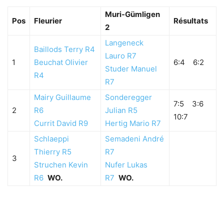
Muri-Gümligen
Pos
Fleurier
Résultats
2
Langeneck
Baillods Terry R4
Lauro R7
1
Beuchat Olivier
6:4 6:2
Studer Manuel
R4
R7
Mairy Guillaume
Sonderegger
7:5 3:6
2
R6
Julian R5
10:7
Currit David R9
Hertig Mario R7
Schlaeppi
Semadeni André
Thierry R5
R7
3
Struchen Kevin
Nufer Lukas
R6
WO.
R7
WO.