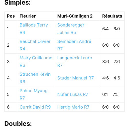
Simples:
Pos
Fleurier
Muri-Gümligen 2
Résultats
Baillods Terry
Sonderegger
1
6:4 6:0
R4
Julian R5
Beuchat Olivier
Semadeni André
2
6:0 6:0
R4
R7
Mairy Guillaume
Langeneck Lauro
3
3:6 2:6
R6
R7
Struchen Kevin
4
Studer Manuel R7
4:6 4:6
R6
Pahud Myung
5
Nufer Lukas R7
6:1 7:5
R7
6
Currit David R9
Hertig Mario R7
6:0 6:0
Doubles: