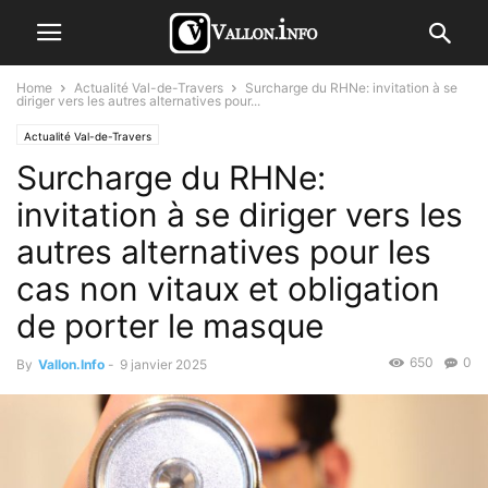
Home
Actualité Val-de-Travers
Surcharge du RHNe: invitation à se
diriger vers les autres alternatives pour...
Actualité Val-de-Travers
Surcharge du RHNe:
invitation à se diriger vers les
autres alternatives pour les
cas non vitaux et obligation
de porter le masque
650
0
By
Vallon.Info
-
9 janvier 2025