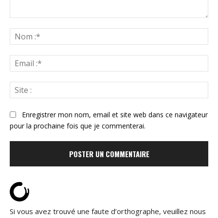
Commenter
:
N
:*
Ema
:*
Sit
:
Enregistrer mon nom, email et site web dans ce navigateur
pour la prochaine fois que je commenterai.
Si vous avez trouvé une faute d’orthographe, veuillez nous