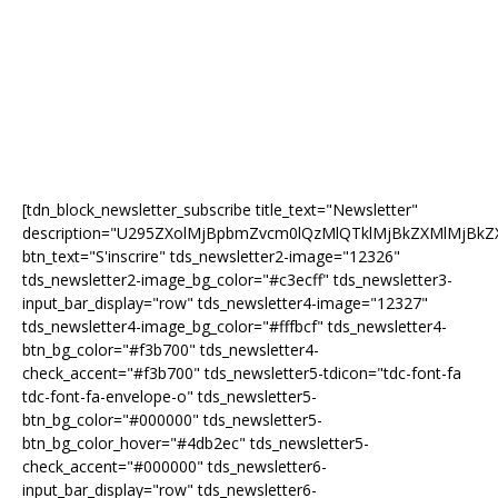
[tdn_block_newsletter_subscribe title_text="Newsletter"
description="U295ZXolMjBpbmZvcm0lQzMlQTklMjBkZXMlMjB
btn_text="S'inscrire" tds_newsletter2-image="12326"
tds_newsletter2-image_bg_color="#c3ecff" tds_newsletter3-
input_bar_display="row" tds_newsletter4-image="12327"
tds_newsletter4-image_bg_color="#fffbcf" tds_newsletter4-
btn_bg_color="#f3b700" tds_newsletter4-
check_accent="#f3b700" tds_newsletter5-tdicon="tdc-font-fa
tdc-font-fa-envelope-o" tds_newsletter5-
btn_bg_color="#000000" tds_newsletter5-
btn_bg_color_hover="#4db2ec" tds_newsletter5-
check_accent="#000000" tds_newsletter6-
input_bar_display="row" tds_newsletter6-