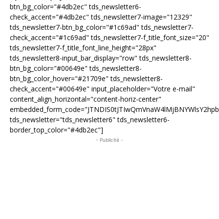
btn_bg_color="#4db2ec" tds_newsletter6-
check_accent="#4db2ec" tds_newsletter7-image="12329"
tds_newsletter7-btn_bg_color="#1c69ad" tds_newsletter7-
check_accent="#1c69ad" tds_newsletter7-f_title_font_size="20"
tds_newsletter7-f_title_font_line_height="28px"
tds_newsletter8-input_bar_display="row" tds_newsletter8-
btn_bg_color="#00649e" tds_newsletter8-
btn_bg_color_hover="#21709e" tds_newsletter8-
check_accent="#00649e" input_placeholder="Votre e-mail"
content_align_horizontal="content-horiz-center"
embedded_form_code="JTNDIS0tJTIwQmVnaW4lMjBNYWlsY2hp
tds_newsletter="tds_newsletter6" tds_newsletter6-
border_top_color="#4db2ec"]
- Publicité -