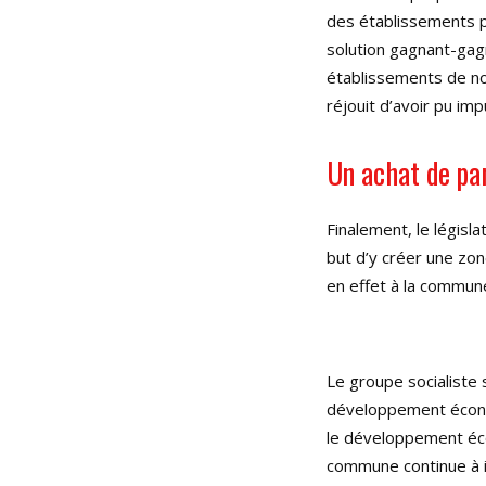
des établissements p
solution gagnant-gag
établissements de not
réjouit d’avoir pu i
Un achat de par
Finalement, le législ
but d’y créer une zo
en effet à la commune
Le groupe socialiste 
développement écon
le développement éco
commune continue à i