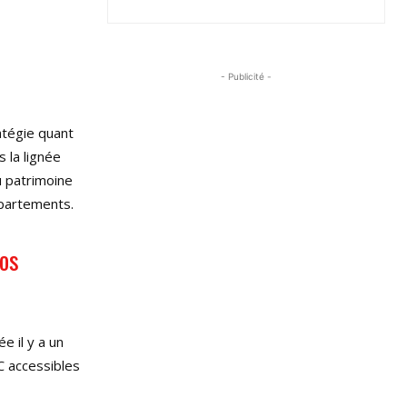
- Publicité -
atégie quant
 la lignée
du patrimoine
ppartements
.
nos
e il y a un
C accessibles