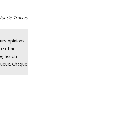
 Val-de-Travers
eurs opinions
tre et ne
règles du
tueux. Chaque