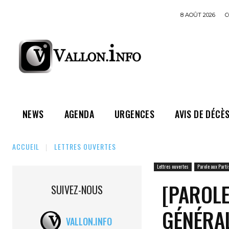
8 AOÛT 2026
C
NEWS
AGENDA
URGENCES
AVIS DE DÉCÈ
ACCUEIL
LETTRES OUVERTES
Lettres ouvertes
Parole aux Parti
[PAROLE
SUIVEZ-NOUS
GÉNÉRA
VALLON.INFO