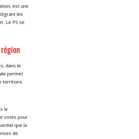
ation, est une
ntégrant les
er
. Le PS se
 région
es, dans le
nale permet
 territoire
.
s le
nt votés pour
entiel que la
prises de