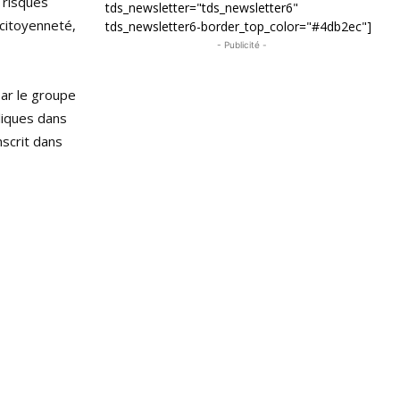
 risques
tds_newsletter="tds_newsletter6"
 citoyenneté,
tds_newsletter6-border_top_color="#4db2ec"]
- Publicité -
ar le groupe
liques dans
nscrit dans