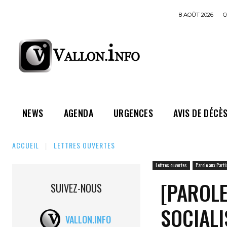
8 AOÛT 2026
C
NEWS
AGENDA
URGENCES
AVIS DE DÉCÈ
ACCUEIL
LETTRES OUVERTES
Lettres ouvertes
Parole aux Parti
[PAROLE
SUIVEZ-NOUS
SOCIALI
VALLON.INFO