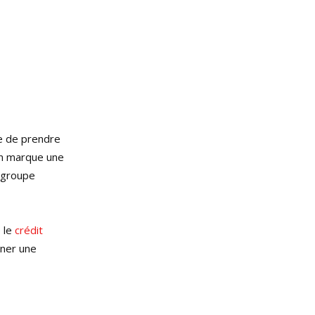
ne de prendre
on marque une
u groupe
é le
crédit
ner une