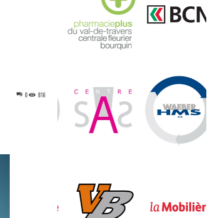
0
816