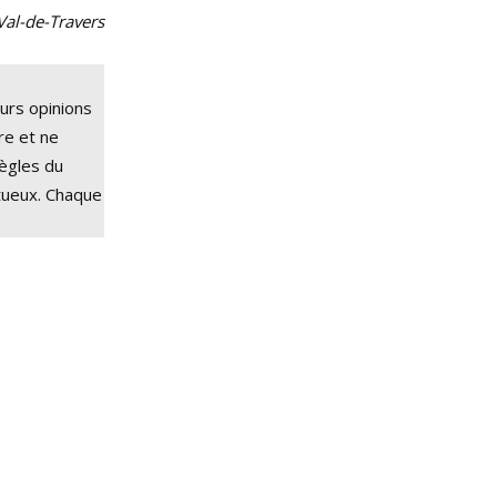
 Val-de-Travers
eurs opinions
tre et ne
règles du
tueux. Chaque