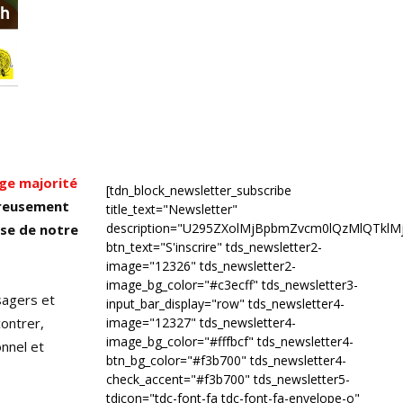
rge majorité
[tdn_block_newsletter_subscribe
eureusement
title_text="Newsletter"
description="U295ZXolMjBpbmZvcm0lQzMlQTk
sse de notre
btn_text="S'inscrire" tds_newsletter2-
image="12326" tds_newsletter2-
image_bg_color="#c3ecff" tds_newsletter3-
sagers et
input_bar_display="row" tds_newsletter4-
ontrer,
image="12327" tds_newsletter4-
image_bg_color="#fffbcf" tds_newsletter4-
nnel et
btn_bg_color="#f3b700" tds_newsletter4-
check_accent="#f3b700" tds_newsletter5-
tdicon="tdc-font-fa tdc-font-fa-envelope-o"