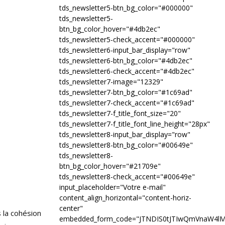
tds_newsletter5-btn_bg_color="#000000"
tds_newsletter5-
btn_bg_color_hover="#4db2ec"
tds_newsletter5-check_accent="#000000"
tds_newsletter6-input_bar_display="row"
tds_newsletter6-btn_bg_color="#4db2ec"
tds_newsletter6-check_accent="#4db2ec"
tds_newsletter7-image="12329"
tds_newsletter7-btn_bg_color="#1c69ad"
tds_newsletter7-check_accent="#1c69ad"
tds_newsletter7-f_title_font_size="20"
tds_newsletter7-f_title_font_line_height="28px"
tds_newsletter8-input_bar_display="row"
tds_newsletter8-btn_bg_color="#00649e"
tds_newsletter8-
btn_bg_color_hover="#21709e"
tds_newsletter8-check_accent="#00649e"
input_placeholder="Votre e-mail"
content_align_horizontal="content-horiz-
center"
s la cohésion
embedded_form_code="JTNDIS0tJTIwQmVnaW4l