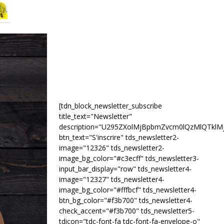
[tdn_block_newsletter_subscribe
title_text="Newsletter"
description="U295ZXolMjBpbmZvcm0lQzMlQTk
btn_text="S'inscrire" tds_newsletter2-
image="12326" tds_newsletter2-
image_bg_color="#c3ecff" tds_newsletter3-
input_bar_display="row" tds_newsletter4-
image="12327" tds_newsletter4-
image_bg_color="#fffbcf" tds_newsletter4-
btn_bg_color="#f3b700" tds_newsletter4-
check_accent="#f3b700" tds_newsletter5-
tdicon="tdc-font-fa tdc-font-fa-envelope-o"