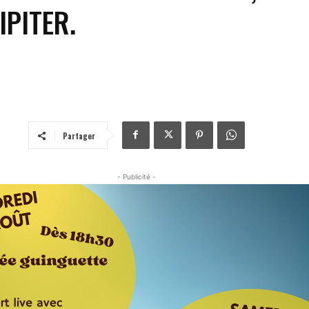
IPITER.
Partager
- Publicité -