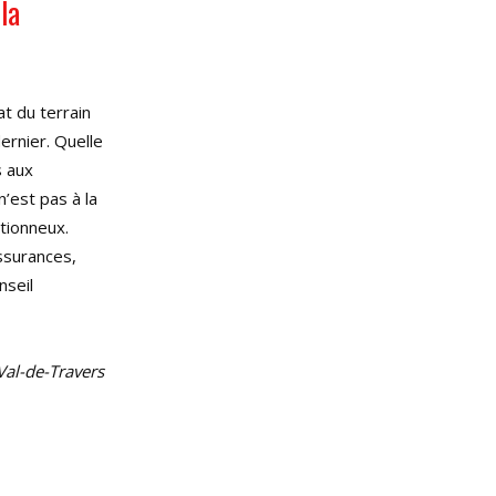
la
t du terrain
ernier. Quelle
s aux
’est pas à la
tionneux.
ssurances,
nseil
al-de-Travers