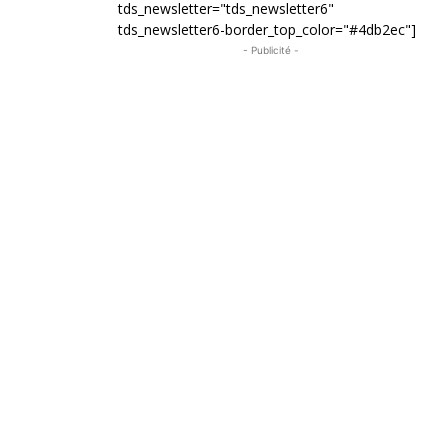
tds_newsletter="tds_newsletter6"
tds_newsletter6-border_top_color="#4db2ec"]
- Publicité -