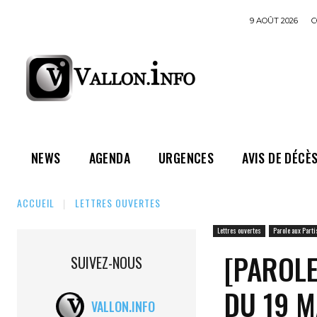
9 AOÛT 2026
C
NEWS
AGENDA
URGENCES
AVIS DE DÉCÈ
ACCUEIL
LETTRES OUVERTES
Lettres ouvertes
Parole aux Parti
[PAROLE
SUIVEZ-NOUS
DU 19 M
VALLON.INFO