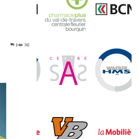
0
743