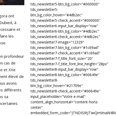
tds_newsletter5-btn_bg_color="#000000"
tds_newsletter5-
btn_bg_color_hover="#4db2ec"
gora ont
tds_newsletter5-check_accent="#000000"
 Dubied, à
tds_newsletter6-input_bar_display="row"
écessaire et
tds_newsletter6-btn_bg_color="#4db2ec"
aire les
tds_newsletter6-check_accent="#4db2ec"
tds_newsletter7-image="12329"
sse.
tds_newsletter7-btn_bg_color="#1c69ad"
tds_newsletter7-check_accent="#1c69ad"
 en profondeur
tds_newsletter7-f_title_font_size="20"
en cas de
tds_newsletter7-f_title_font_line_height="28px"
tds_newsletter8-input_bar_display="row"
IXe et XXe
tds_newsletter8-btn_bg_color="#00649e"
ement élevé de
tds_newsletter8-
nous avons
btn_bg_color_hover="#21709e"
s différents
tds_newsletter8-check_accent="#00649e"
ns sa
input_placeholder="Votre e-mail"
content_align_horizontal="content-horiz-
ncertaines
center"
embedded_form_code="JTNDIS0tJTIwQmVnaW4l