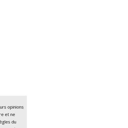
eurs opinions
tre et ne
règles du