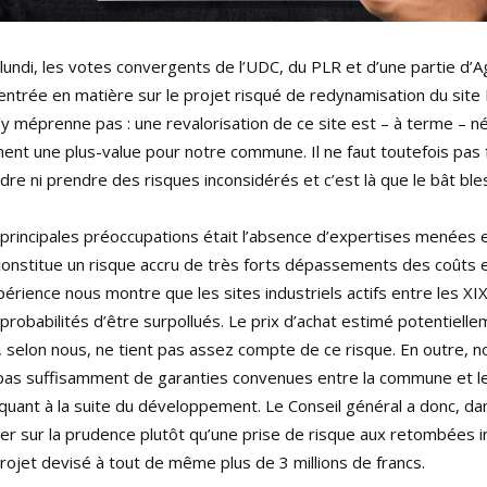
lundi, les votes convergents de l’UDC, du PLR et d’une partie d’A
entrée en matière sur le projet risqué de redynamisation du site
’y méprenne pas : une revalorisation de ce site est – à terme – n
ent une plus-value pour notre commune. Il ne faut toutefois pas f
re ni prendre des risques inconsidérés et c’est là que le bât ble
s principales préoccupations était l’absence d’expertises menées
 constitue un risque accru de très forts dépassements des coûts 
expérience nous montre que les sites industriels actifs entre les X
 probabilités d’être surpollués. Le prix d’achat estimé potentiell
, selon nous, ne tient pas assez compte de ce risque. En outre, 
t pas suffisamment de garanties convenues entre la commune et le
quant à la suite du développement. Le Conseil général a donc, da
er sur la prudence plutôt qu’une prise de risque aux retombées i
rojet devisé à tout de même plus de 3 millions de francs.