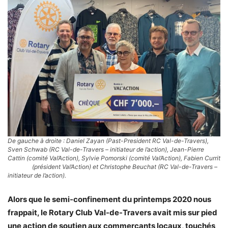
De gauche à droite : Daniel Zayan (Past-President RC Val-de-Travers),
Sven Schwab (RC Val-de-Travers – initiateur de l’action), Jean-Pierre
Cattin (comité Val’Action), Sylvie Pomorski (comité Val’Action), Fabien Currit
(président Val’Action) et Christophe Beuchat (RC Val-de-Travers –
initiateur de l’action).
Alors que le semi-confinement du printemps 2020 nous
frappait, le Rotary Club Val-de-Travers avait mis sur pied
une action de soutien aux commerçants locaux, touchés