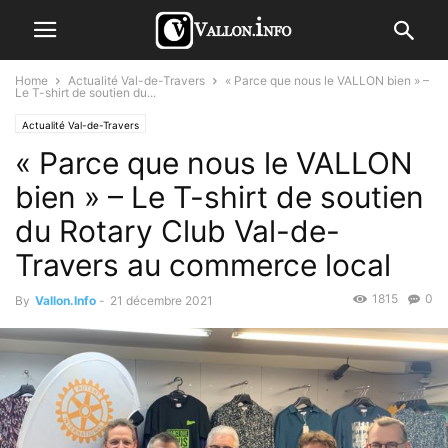
Home
Actualité Val-de-Travers
« Parce que nous le VALLON bien » –
Le T-shirt de soutien du...
Actualité Val-de-Travers
« Parce que nous le VALLON
bien » – Le T-shirt de soutien
du Rotary Club Val-de-
Travers au commerce local
1815
0
By
Vallon.Info
-
21 décembre 2021