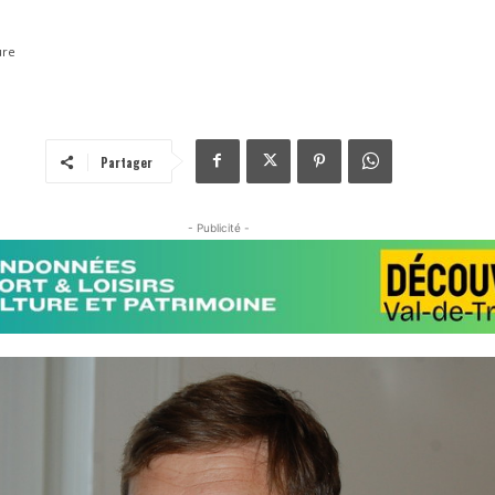
ure
Partager
- Publicité -