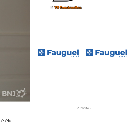
- Publicité -
té élu