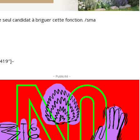
e seul candidat à briguer cette fonction. /sma
»419″]–
- Publicité -