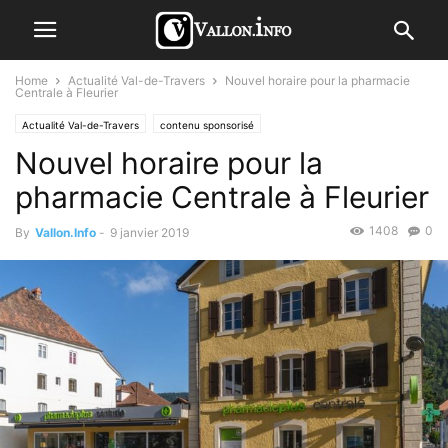
Home
Actualité Val-de-Travers
Nouvel horaire pour la pharmacie
Centrale à Fleurier
Actualité Val-de-Travers
contenu sponsorisé
Nouvel horaire pour la
pharmacie Centrale à Fleurier
1408
0
By
Vallon.Info
-
9 janvier 2019