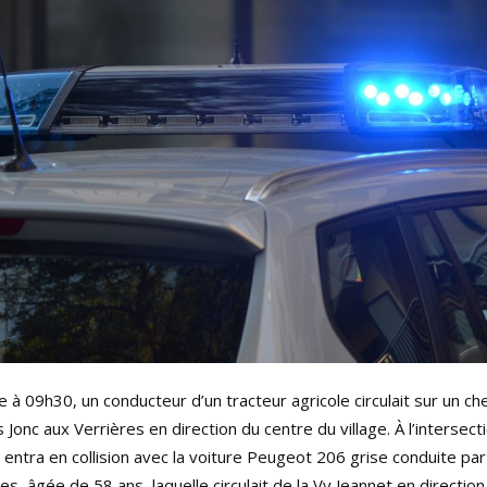
 09h30, un conducteur d’un tracteur agricole circulait sur un ch
is Jonc aux Verrières en direction du centre du village. À l’intersect
ci entra en collision avec la voiture Peugeot 206 grise conduite pa
s, âgée de 58 ans, laquelle circulait de la Vy Jeannet en direction