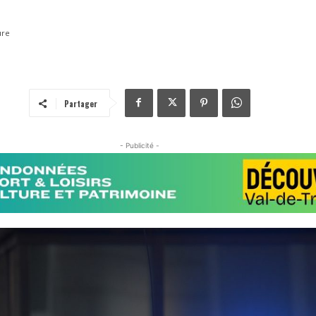
ure
Partager
- Publicité -