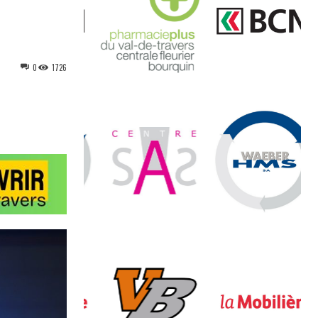
0
1726