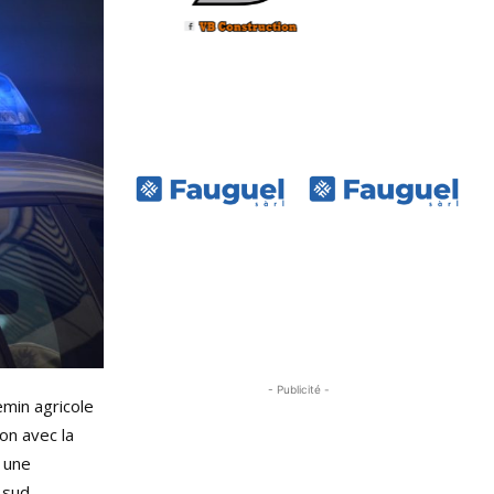
- Publicité -
emin agricole
ion avec la
r une
 sud.