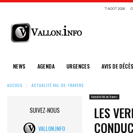
7 AOÛT 2026
C
NEWS
AGENDA
URGENCES
AVIS DE DÉCÈ
ACCUEIL
ACTUALITÉ VAL-DE-TRAVERS
Actualité Val-de-Travers
LES VER
SUIVEZ-NOUS
CONDUC
VALLON.INFO