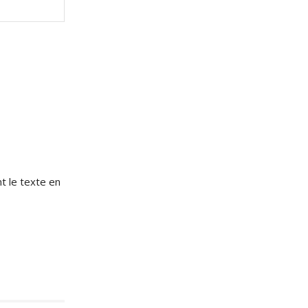
Site
:
e
t le texte en