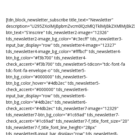
[tdn_block_newsletter_subscribe title_text="Newsletter"
description="U295ZXolMjBpbmZvcm0lQzMlQTklMjBkZXMlMjB
btn_text="S'inscrire" tds_newsletter2-image="12326"
tds_newsletter2-image_bg_color="#c3ecff" tds_newsletter3-
input_bar_display="row" tds_newsletter4-image="12327"
tds_newsletter4-image_bg_color="#fffbcf" tds_newsletter4-
btn_bg_color="#f3b700" tds_newsletter4-
check_accent="#f3b700" tds_newsletter5-tdicon="tdc-font-fa
tdc-font-fa-envelope-o" tds_newsletter5-
btn_bg_color="#000000" tds_newsletter5-
btn_bg_color_hover="#4db2ec" tds_newsletter5-
check_accent="#000000" tds_newsletter6-
input_bar_display="row" tds_newsletter6-
btn_bg_color="#4db2ec" tds_newsletter6-
check_accent="#4db2ec" tds_newsletter7-image="12329"
tds_newsletter7-btn_bg_color="#1c69ad" tds_newsletter7-
check_accent="#1c69ad" tds_newsletter7-f_title_font_size="20"
tds_newsletter7-f_title_font_line_height="28px"
tds_newsletter8-input_bar_display="row" tds_newsletter8-