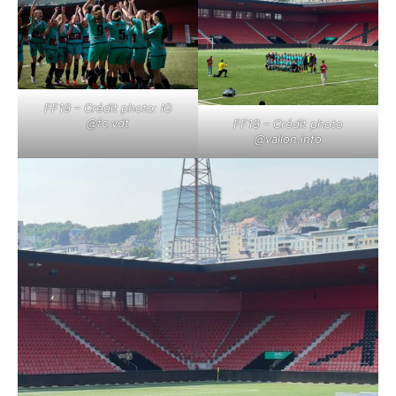
FF19 – Crédit photo: IG
@fc.vdt
FF19 – Crédit photo
@vallon.info