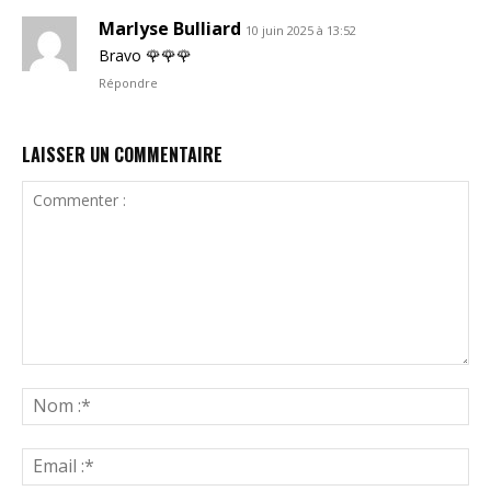
Marlyse Bulliard
10 juin 2025 à 13:52
Bravo 🌹🌹🌹
Répondre
LAISSER UN COMMENTAIRE
Commenter
:
N
:*
Ema
:*