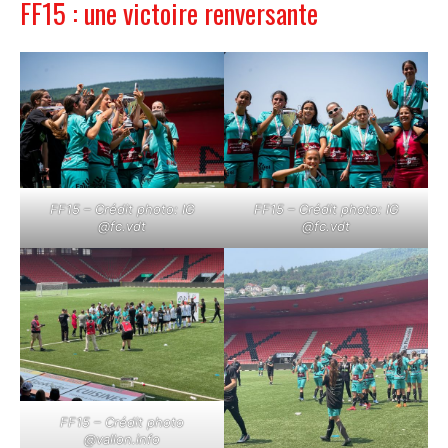
FF15 : une victoire renversante
FF15 – Crédit photo: IG
FF15 – Crédit photo: IG
@fc.vdt
@fc.vdt
FF15 – Crédit photo
@vallon.info