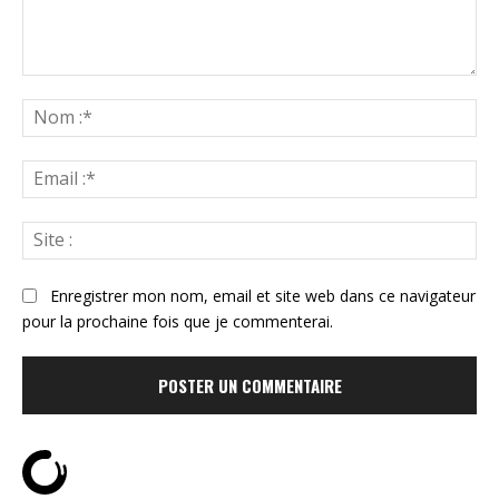
Commenter
:
N
:*
Ema
:*
Sit
:
Enregistrer mon nom, email et site web dans ce navigateur
pour la prochaine fois que je commenterai.