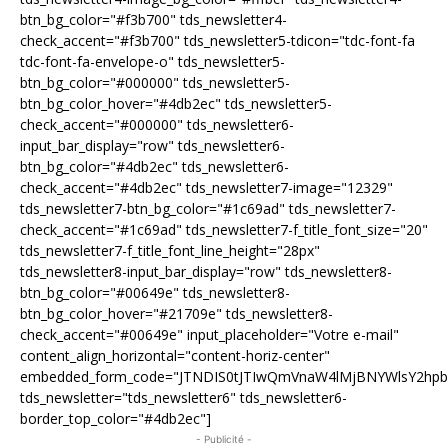
btn_bg_color="#f3b700" tds_newsletter4-
check_accent="#f3b700" tds_newsletter5-tdicon="tdc-font-fa
tdc-font-fa-envelope-o" tds_newsletter5-
btn_bg_color="#000000" tds_newsletter5-
btn_bg_color_hover="#4db2ec" tds_newsletter5-
check_accent="#000000" tds_newsletter6-
input_bar_display="row" tds_newsletter6-
btn_bg_color="#4db2ec" tds_newsletter6-
check_accent="#4db2ec" tds_newsletter7-image="12329"
tds_newsletter7-btn_bg_color="#1c69ad" tds_newsletter7-
check_accent="#1c69ad" tds_newsletter7-f_title_font_size="20"
tds_newsletter7-f_title_font_line_height="28px"
tds_newsletter8-input_bar_display="row" tds_newsletter8-
btn_bg_color="#00649e" tds_newsletter8-
btn_bg_color_hover="#21709e" tds_newsletter8-
check_accent="#00649e" input_placeholder="Votre e-mail"
content_align_horizontal="content-horiz-center"
embedded_form_code="JTNDIS0tJTIwQmVnaW4lMjBNYWlsY2hp
tds_newsletter="tds_newsletter6" tds_newsletter6-
border_top_color="#4db2ec"]
- Publicité -