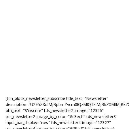
[tdn_block_newsletter_subscribe title_text="Newsletter"
description="U295ZXolMjBpbmZvcm0lQzMlQTklMjBkZXMlMjB
btn_text="S'inscrire" tds_newsletter2-image="12326"
tds_newsletter2-image_bg_color="#c3ecff" tds_newsletter3-
input_bar_display="row" tds_newsletter4-image="12327"
tds_newsletter4-image_bg_color="#fffbcf" tds_newsletter4-