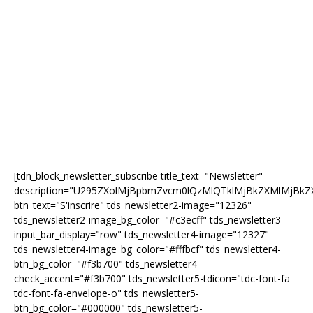
[tdn_block_newsletter_subscribe title_text="Newsletter"
description="U295ZXolMjBpbmZvcm0lQzMlQTklMjBkZXMlMjB
btn_text="S'inscrire" tds_newsletter2-image="12326"
tds_newsletter2-image_bg_color="#c3ecff" tds_newsletter3-
input_bar_display="row" tds_newsletter4-image="12327"
tds_newsletter4-image_bg_color="#fffbcf" tds_newsletter4-
btn_bg_color="#f3b700" tds_newsletter4-
check_accent="#f3b700" tds_newsletter5-tdicon="tdc-font-fa
tdc-font-fa-envelope-o" tds_newsletter5-
btn_bg_color="#000000" tds_newsletter5-