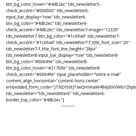
btn_bg_color_hover="#4db2ec" tds_newsletter5-
check_accent="#000000" tds_newsletter6-
input_bar_display="row" tds_newsletter6-
btn_bg_color="#4db2ec" tds_newsletter6-
check_accent="#4db2ec" tds_newsletter7-image="12329"
tds_newsletter7-btn_bg_color="#1c69ad" tds_newsletter7-
check_accent="#1c69ad" tds_newsletter7-f_title_font_size="20"
tds_newsletter7-f_title_font_line_height="28px"
tds_newsletter8-input_bar_display="row" tds_newsletter8-
btn_bg_color="#00649e" tds_newsletter8-
btn_bg_color_hover="#21709e" tds_newsletter8-
check_accent="#00649e" input_placeholder="Votre e-mail"
content_align_horizontal="content-horiz-center"
embedded_form_code="JTNDIS0tJTIwQmVnaW4lMjBNYWlsY2hp
tds_newsletter="tds_newsletter6" tds_newsletter6-
border_top_color="#4db2ec"]
- Publicité -