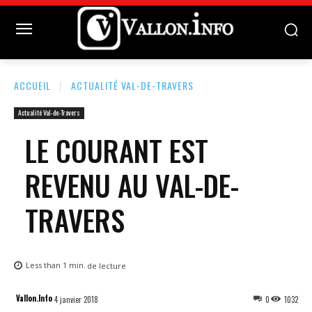
ACCUEIL
ACTUALITÉ VAL-DE-TRAVERS
Actualité Val-de-Travers
LE COURANT EST
REVENU AU VAL-DE-
TRAVERS
Less than 1
min.
de lecture
Vallon.Info
4 janvier 2018
0
1032