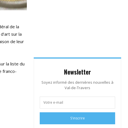
éral de la
d’art sur la
aison de leur
ur la liste du
Newsletter
e franco-
Soyez informé des dernières nouvelles à
Val-de-Travers
S'inscrire