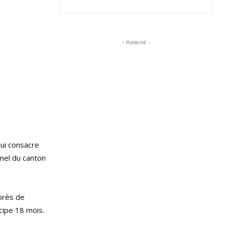
- Publicité -
qui consacre
nnel du canton
près de
cipe 18 mois.