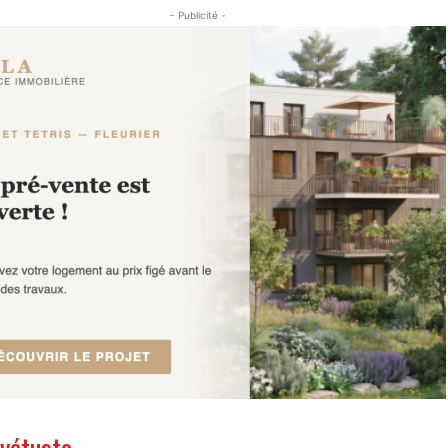
- Publicité -
 vétuste