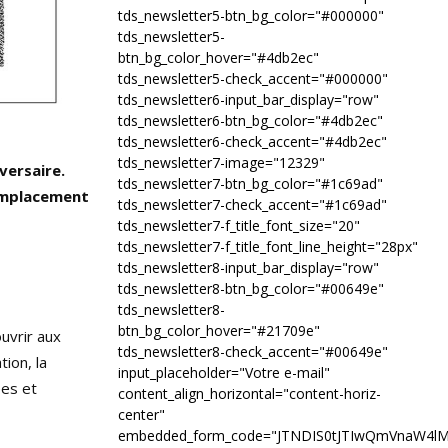
tds_newsletter5-btn_bg_color="#000000"
tds_newsletter5-
btn_bg_color_hover="#4db2ec"
tds_newsletter5-check_accent="#000000"
tds_newsletter6-input_bar_display="row"
tds_newsletter6-btn_bg_color="#4db2ec"
tds_newsletter6-check_accent="#4db2ec"
tds_newsletter7-image="12329"
versaire.
tds_newsletter7-btn_bg_color="#1c69ad"
remplacement
tds_newsletter7-check_accent="#1c69ad"
tds_newsletter7-f_title_font_size="20"
tds_newsletter7-f_title_font_line_height="28px"
tds_newsletter8-input_bar_display="row"
tds_newsletter8-btn_bg_color="#00649e"
tds_newsletter8-
btn_bg_color_hover="#21709e"
uvrir aux
tds_newsletter8-check_accent="#00649e"
ion, la
input_placeholder="Votre e-mail"
ées et
content_align_horizontal="content-horiz-
center"
embedded_form_code="JTNDIS0tJTIwQmVnaW4l