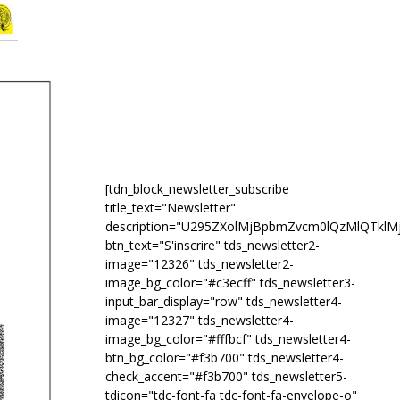
[tdn_block_newsletter_subscribe
title_text="Newsletter"
description="U295ZXolMjBpbmZvcm0lQzMlQTk
btn_text="S'inscrire" tds_newsletter2-
image="12326" tds_newsletter2-
image_bg_color="#c3ecff" tds_newsletter3-
input_bar_display="row" tds_newsletter4-
image="12327" tds_newsletter4-
image_bg_color="#fffbcf" tds_newsletter4-
btn_bg_color="#f3b700" tds_newsletter4-
check_accent="#f3b700" tds_newsletter5-
tdicon="tdc-font-fa tdc-font-fa-envelope-o"