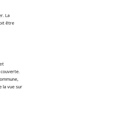
er. La
oit être
et
 couverte.
a commune,
 la vue sur