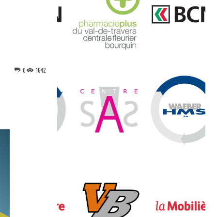
0
1642