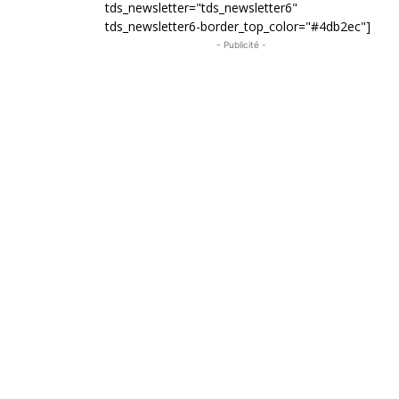
tds_newsletter="tds_newsletter6"
tds_newsletter6-border_top_color="#4db2ec"]
- Publicité -