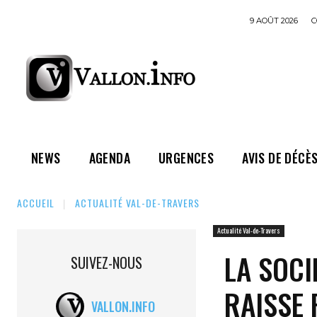
9 AOÛT 2026
C
NEWS
AGENDA
URGENCES
AVIS DE DÉCÈ
ACCUEIL
ACTUALITÉ VAL-DE-TRAVERS
Actualité Val-de-Travers
LA SOCI
SUIVEZ-NOUS
RAISSE 
VALLON.INFO