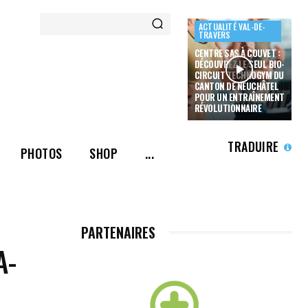
ACTUALITÉ VAL-DE-
TRAVERS
CENTRE SAS À COUVET :
DÉCOUVREZ LE SEUL BIO-
CIRCUIT TECHNOGYM DU
CANTON DE NEUCHÂTEL
POUR UN ENTRAÎNEMENT
RÉVOLUTIONNAIRE
TRADUIRE
PHOTOS
SHOP
...
PARTENAIRES
A-