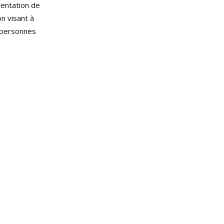
entation de
on visant à
x personnes