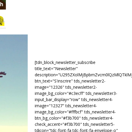
[tdn_block_newsletter_subscribe
title_text="Newsletter"
description="U295ZXolMjBpbmZvcm0lQzMlQTk
btn_text="S'inscrire" tds_newsletter2-
image="12326" tds_newsletter2-
image_bg_color="#c3ecff" tds_newsletter3-
input_bar_display="row" tds_newsletter4-
image="12327" tds_newsletter4-
image_bg_color="#fffbcf" tds_newsletter4-
btn_bg_color="#f3b700" tds_newsletter4-
check_accent="#f3b700" tds_newsletter5-
tdicon="tdc-font-fa tdc-font-fa-envelope-o"