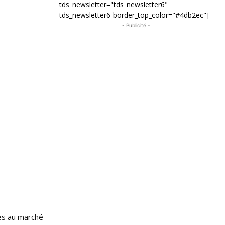
tds_newsletter="tds_newsletter6"
tds_newsletter6-border_top_color="#4db2ec"]
- Publicité -
tes au marché