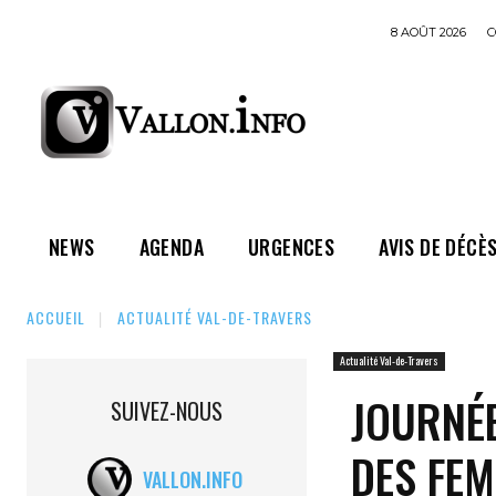
8 AOÛT 2026
C
NEWS
AGENDA
URGENCES
AVIS DE DÉCÈ
ACCUEIL
ACTUALITÉ VAL-DE-TRAVERS
Actualité Val-de-Travers
JOURNÉE
SUIVEZ-NOUS
DES FEM
VALLON.INFO