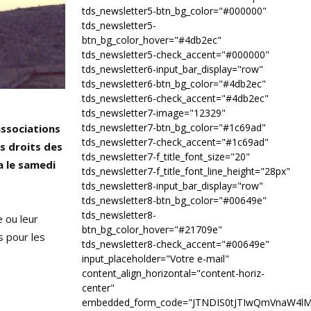
tds_newsletter5-btn_bg_color="#000000"
tds_newsletter5-
btn_bg_color_hover="#4db2ec"
tds_newsletter5-check_accent="#000000"
tds_newsletter6-input_bar_display="row"
tds_newsletter6-btn_bg_color="#4db2ec"
tds_newsletter6-check_accent="#4db2ec"
tds_newsletter7-image="12329"
tds_newsletter7-btn_bg_color="#1c69ad"
 associations
tds_newsletter7-check_accent="#1c69ad"
s droits des
tds_newsletter7-f_title_font_size="20"
a le samedi
tds_newsletter7-f_title_font_line_height="28px"
tds_newsletter8-input_bar_display="row"
tds_newsletter8-btn_bg_color="#00649e"
tds_newsletter8-
e ou leur
btn_bg_color_hover="#21709e"
s pour les
tds_newsletter8-check_accent="#00649e"
input_placeholder="Votre e-mail"
content_align_horizontal="content-horiz-
center"
embedded_form_code="JTNDIS0tJTIwQmVnaW4l