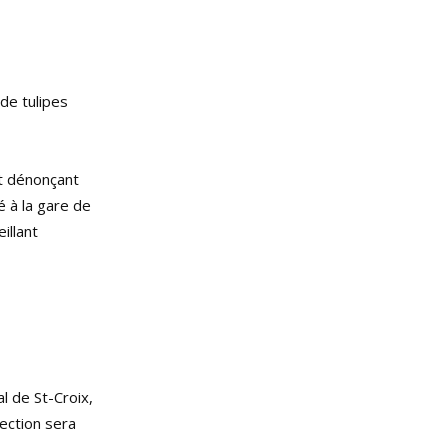
de tulipes
nt dénonçant
é à la gare de
illant
l de St-Croix,
jection sera