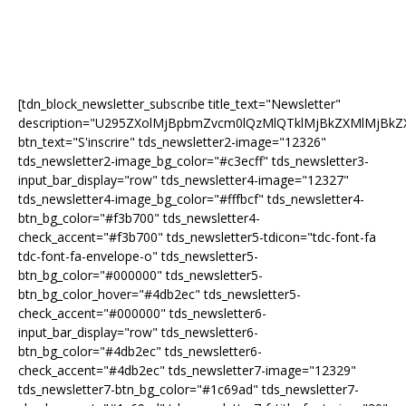
[tdn_block_newsletter_subscribe title_text="Newsletter"
description="U295ZXolMjBpbmZvcm0lQzMlQTklMjBkZXMlMjB
btn_text="S'inscrire" tds_newsletter2-image="12326"
tds_newsletter2-image_bg_color="#c3ecff" tds_newsletter3-
input_bar_display="row" tds_newsletter4-image="12327"
tds_newsletter4-image_bg_color="#fffbcf" tds_newsletter4-
btn_bg_color="#f3b700" tds_newsletter4-
check_accent="#f3b700" tds_newsletter5-tdicon="tdc-font-fa
tdc-font-fa-envelope-o" tds_newsletter5-
btn_bg_color="#000000" tds_newsletter5-
btn_bg_color_hover="#4db2ec" tds_newsletter5-
check_accent="#000000" tds_newsletter6-
input_bar_display="row" tds_newsletter6-
btn_bg_color="#4db2ec" tds_newsletter6-
check_accent="#4db2ec" tds_newsletter7-image="12329"
tds_newsletter7-btn_bg_color="#1c69ad" tds_newsletter7-