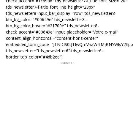
check_accent="#1c69ad" tds_newsletter7-f_title_font_size="20"
tds_newsletter7-f_title_font_line_height="28px"
tds_newsletter8-input_bar_display="row" tds_newsletter8-
btn_bg_color="#00649e" tds_newsletter8-
btn_bg_color_hover="#21709e" tds_newsletter8-
check_accent="#00649e" input_placeholder="Votre e-mail"
content_align_horizontal="content-horiz-center"
embedded_form_code="JTNDIS0tJTIwQmVnaW4lMjBNYWlsY2hp
tds_newsletter="tds_newsletter6" tds_newsletter6-
border_top_color="#4db2ec"]
- Publicité -