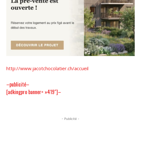
http://www.jacotchocolatier.ch/accueil
–publicité–
[adkingpro banner= »419″]–
- Publicité -