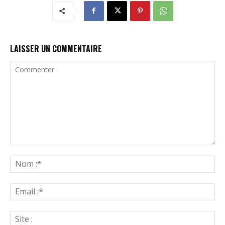
LAISSER UN COMMENTAIRE
Commenter
:
N
:*
Ema
:*
Sit