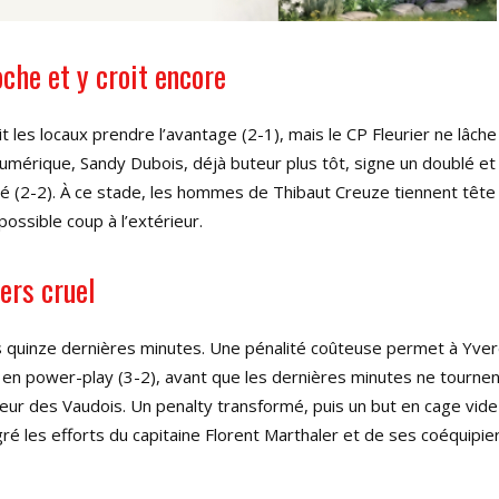
oche et y croit encore
 les locaux prendre l’avantage (2-1), mais le CP Fleurier ne lâche 
umérique, Sandy Dubois, déjà buteur plus tôt, signe un doublé et
té (2-2). À ce stade, les hommes de Thibaut Creuze tiennent tête
possible coup à l’extérieur.
ers cruel
s quinze dernières minutes. Une pénalité coûteuse permet à Yve
 en power-play (3-2), avant que les dernières minutes ne tourne
eur des Vaudois. Un penalty transformé, puis un but en cage vide 
lgré les efforts du capitaine Florent Marthaler et de ses coéquipie