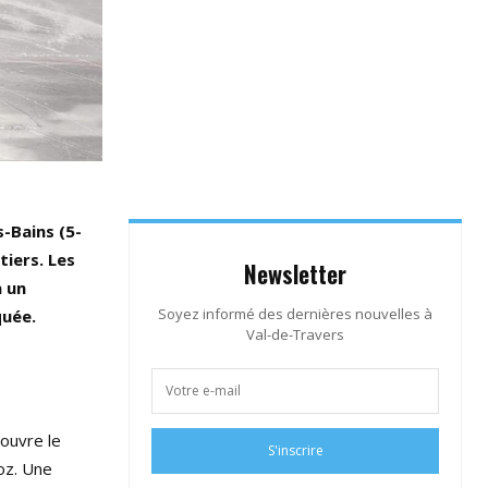
s-Bains (5-
tiers. Les
Newsletter
à un
Soyez informé des dernières nouvelles à
quée.
Val-de-Travers
 ouvre le
S'inscrire
oz. Une