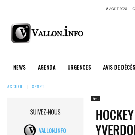
8 AOÛT 2026
C
NEWS
AGENDA
URGENCES
AVIS DE DÉCÈ
ACCUEIL
SPORT
Sport
HOCKEY 
SUIVEZ-NOUS
YVERDON
VALLON.INFO