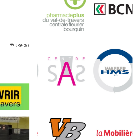
0
397