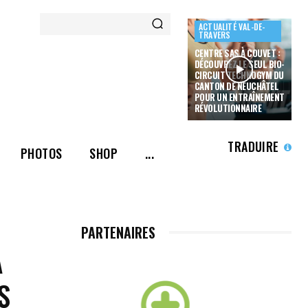
ACTUALITÉ VAL-DE-
TRAVERS
CENTRE SAS À COUVET :
DÉCOUVREZ LE SEUL BIO-
CIRCUIT TECHNOGYM DU
CANTON DE NEUCHÂTEL
POUR UN ENTRAÎNEMENT
RÉVOLUTIONNAIRE
TRADUIRE
PHOTOS
SHOP
...
PARTENAIRES
À
S