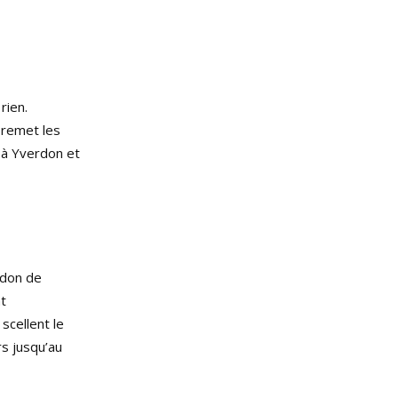
rien.
 remet les
 à Yverdon et
rdon de
nt
scellent le
rs jusqu’au