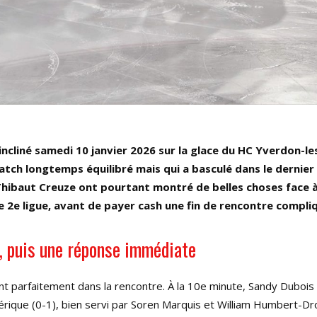
 incliné samedi 10 janvier 2026 sur la glace du HC Yverdon-le
atch longtemps équilibré mais qui a basculé dans le dernier 
ibaut Creuze ont pourtant montré de belles choses face 
e 2e ligue, avant de payer cash une fin de rencontre compli
l, puis une réponse immédiate
nt parfaitement dans la rencontre. À la 10e minute, Sandy Dubois
érique (0-1), bien servi par Soren Marquis et William Humbert-Dr