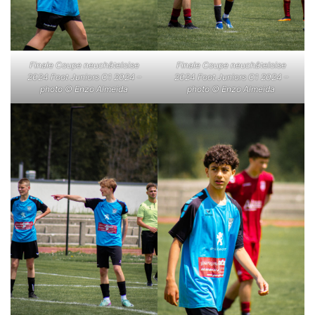
Finale Coupe neuchâteloise
Finale Coupe neuchâteloise
2024 Foot Juniors C1 2024 –
2024 Foot Juniors C1 2024 –
photo © Enzo Almeida
photo © Enzo Almeida