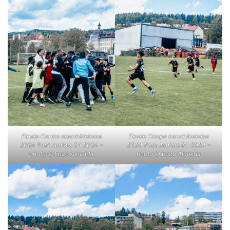
Finale Coupe neuchâteloise
Finale Coupe neuchâteloise
2024 Foot Juniors D1 2024 –
2024 Foot Juniors D1 2024 –
photo © Enzo Almeida
photo © Enzo Almeida