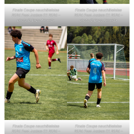
Finale Coupe neuchâteloise
Finale Coupe neuchâteloise
2024 Foot Juniors C1 2024 –
2024 Foot Juniors C1 2024 –
photo © Enzo Almeida
photo © Enzo Almeida
Finale Coupe neuchâteloise
Finale Coupe neuchâteloise
2024 Foot Juniors C1 2024 –
2024 Foot Juniors C1 2024 –