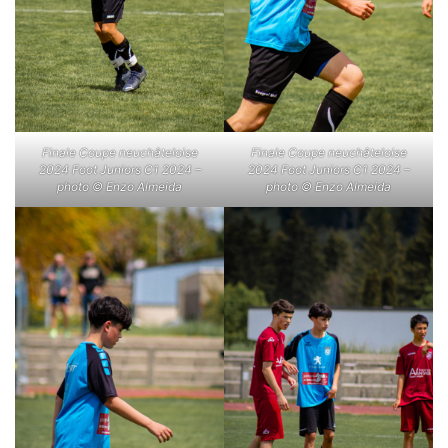
Finale Coupe neuchâteloise
Finale Coupe neuchâteloise
2024 Foot Juniors C1 2024 –
2024 Foot Juniors C1 2024 –
photo © Enzo Almeida
photo © Enzo Almeida