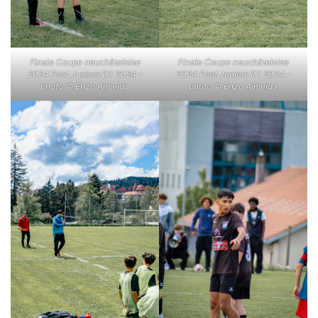
Finale Coupe neuchâteloise
Finale Coupe neuchâteloise
2024 Foot Juniors D1 2024 –
2024 Foot Juniors D1 2024 –
photo © Enzo Almeida
photo © Enzo Almeida