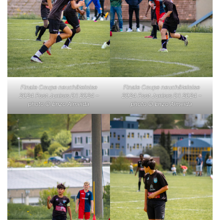
Finale Coupe neuchâteloise
Finale Coupe neuchâteloise
2024 Foot Juniors D1 2024 –
2024 Foot Juniors D1 2024 –
photo © Enzo Almeida
photo © Enzo Almeida