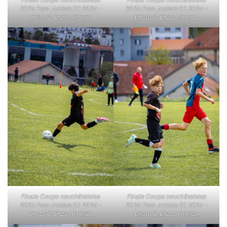
2024 Foot Juniors D1 2024 –
2024 Foot Juniors D1 2024 –
photo © Enzo Almeida
photo © Enzo Almeida
Finale Coupe neuchâteloise
Finale Coupe neuchâteloise
2024 Foot Juniors D1 2024 –
2024 Foot Juniors D1 2024 –
photo © Enzo Almeida
photo © Enzo Almeida