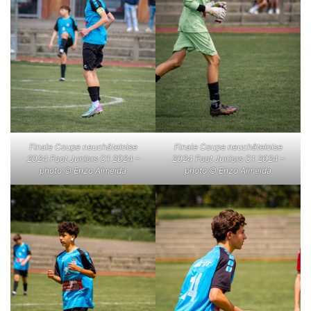
Finale Coupe neuchâteloise
Finale Coupe neuchâteloise
2024 Foot Juniors C1 2024 –
2024 Foot Juniors C1 2024 –
photo © Enzo Almeida
photo © Enzo Almeida