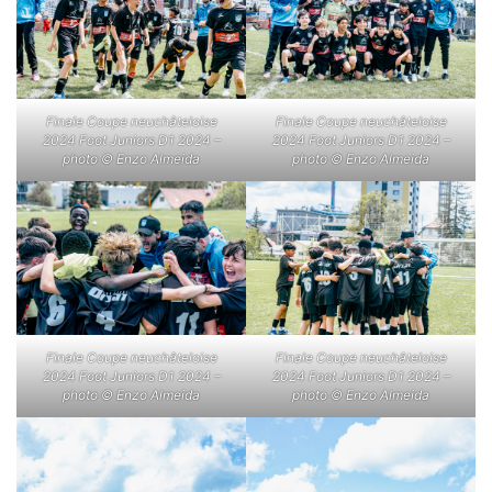
Finale Coupe neuchâteloise
Finale Coupe neuchâteloise
2024 Foot Juniors D1 2024 –
2024 Foot Juniors D1 2024 –
photo © Enzo Almeida
photo © Enzo Almeida
Finale Coupe neuchâteloise
Finale Coupe neuchâteloise
2024 Foot Juniors D1 2024 –
2024 Foot Juniors D1 2024 –
photo © Enzo Almeida
photo © Enzo Almeida