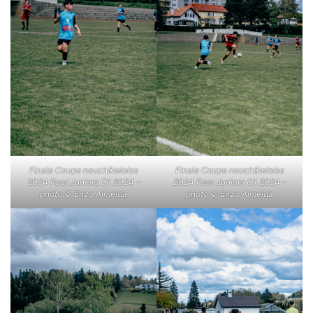
Finale Coupe neuchâteloise
Finale Coupe neuchâteloise
2024 Foot Juniors C1 2024 –
2024 Foot Juniors C1 2024 –
photo © Enzo Almeida
photo © Enzo Almeida