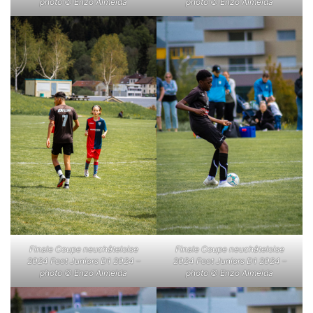
photo © Enzo Almeida
photo © Enzo Almeida
Finale Coupe neuchâteloise
Finale Coupe neuchâteloise
2024 Foot Juniors D1 2024 –
2024 Foot Juniors D1 2024 –
photo © Enzo Almeida
photo © Enzo Almeida