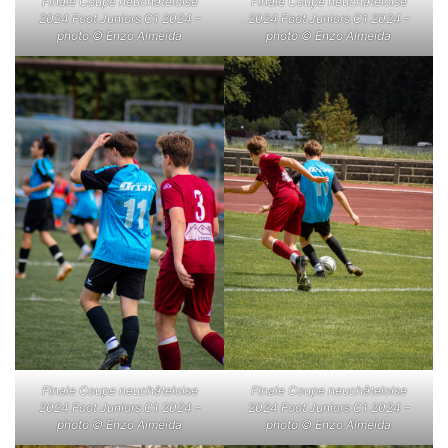
Finale Coupe neuchâteloise
Finale Coupe neuchâteloise
2024 Foot Juniors C1 2024 –
2024 Foot Juniors C1 2024 –
photo © Enzo Almeida
photo © Enzo Almeida
Finale Coupe neuchâteloise
Finale Coupe neuchâteloise
2024 Foot Juniors C1 2024 –
2024 Foot Juniors C1 2024 –
photo © Enzo Almeida
photo © Enzo Almeida