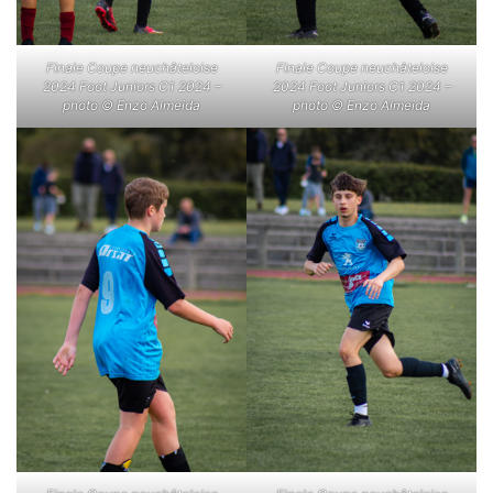
Finale Coupe neuchâteloise
Finale Coupe neuchâteloise
2024 Foot Juniors C1 2024 –
2024 Foot Juniors C1 2024 –
photo © Enzo Almeida
photo © Enzo Almeida