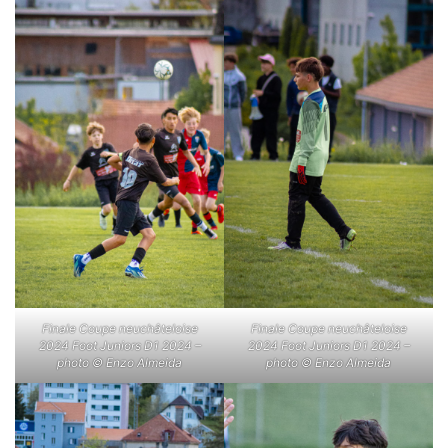
Finale Coupe neuchâteloise
Finale Coupe neuchâteloise
2024 Foot Juniors D1 2024 –
2024 Foot Juniors D1 2024 –
photo © Enzo Almeida
photo © Enzo Almeida