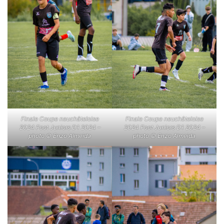
Finale Coupe neuchâteloise
Finale Coupe neuchâteloise
2024 Foot Juniors D1 2024 –
2024 Foot Juniors D1 2024 –
photo © Enzo Almeida
photo © Enzo Almeida