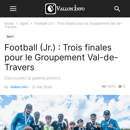
Home
Sport
Football (Jr.) : Trois finales pour le Groupement Val-de-
Travers
Sport
Football (Jr.) : Trois finales
pour le Groupement Val-de-
Travers
Découvrez la galerie photos
1670
0
By
Vallon.Info
-
21 mai 2024