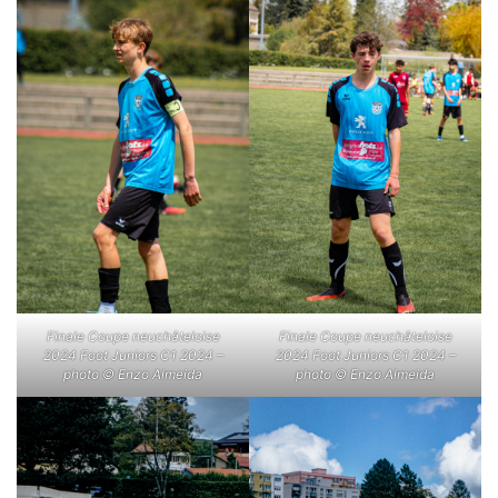
Finale Coupe neuchâteloise
Finale Coupe neuchâteloise
2024 Foot Juniors C1 2024 –
2024 Foot Juniors C1 2024 –
photo © Enzo Almeida
photo © Enzo Almeida