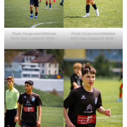
Finale Coupe neuchâteloise
Finale Coupe neuchâteloise
2024 Foot Juniors D1 2024 –
2024 Foot Juniors D1 2024 –
photo © Enzo Almeida
photo © Enzo Almeida