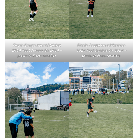
Finale Coupe neuchâteloise
Finale Coupe neuchâteloise
2024 Foot Juniors D1 2024 –
2024 Foot Juniors D1 2024 –
photo © Enzo Almeida
photo © Enzo Almeida