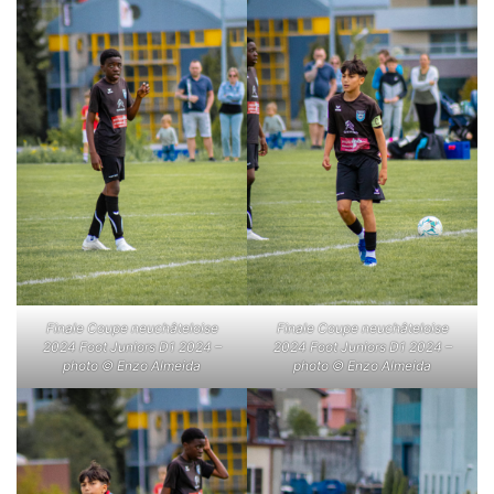
Finale Coupe neuchâteloise
Finale Coupe neuchâteloise
2024 Foot Juniors D1 2024 –
2024 Foot Juniors D1 2024 –
photo © Enzo Almeida
photo © Enzo Almeida