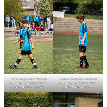
Finale Coupe neuchâteloise
Finale Coupe neuchâteloise
2024 Foot Juniors C1 2024 –
2024 Foot Juniors C1 2024 –
photo © Enzo Almeida
photo © Enzo Almeida