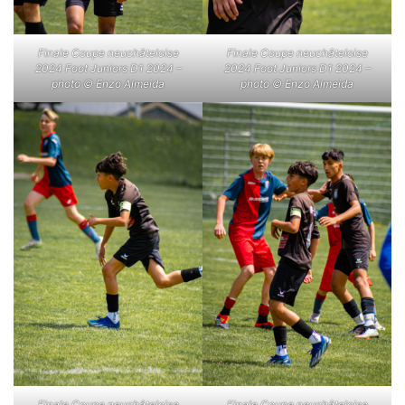
Finale Coupe neuchâteloise
Finale Coupe neuchâteloise
2024 Foot Juniors D1 2024 –
2024 Foot Juniors D1 2024 –
photo © Enzo Almeida
photo © Enzo Almeida
Finale Coupe neuchâteloise
Finale Coupe neuchâteloise