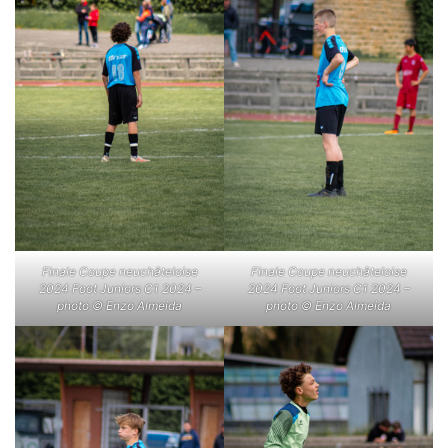
Finale Coupe neuchâteloise
Finale Coupe neuchâteloise
2024 Foot Juniors C1 2024 –
2024 Foot Juniors C1 2024 –
photo © Enzo Almeida
photo © Enzo Almeida