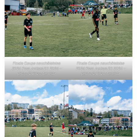
Finale Coupe neuchâteloise
Finale Coupe neuchâteloise
2024 Foot Juniors D1 2024 –
2024 Foot Juniors D1 2024 –
photo © Enzo Almeida
photo © Enzo Almeida