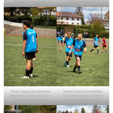
photo © Enzo Almeida
photo © Enzo Almeida
Finale Coupe neuchâteloise
Finale Coupe neuchâteloise
2024 Foot Juniors C1 2024 –
2024 Foot Juniors C1 2024 –
photo © Enzo Almeida
photo © Enzo Almeida