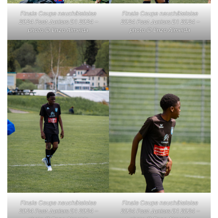
Finale Coupe neuchâteloise
Finale Coupe neuchâteloise
2024 Foot Juniors D1 2024 –
2024 Foot Juniors D1 2024 –
photo © Enzo Almeida
photo © Enzo Almeida
Finale Coupe neuchâteloise
Finale Coupe neuchâteloise
2024 Foot Juniors D1 2024 –
2024 Foot Juniors D1 2024 –