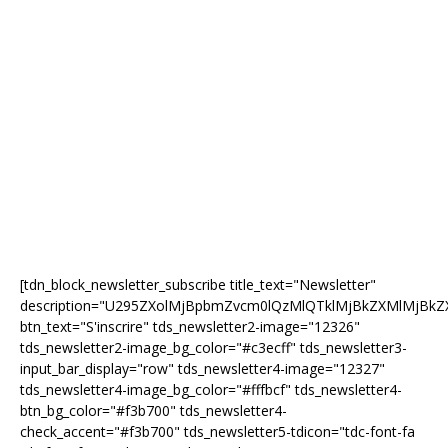
[tdn_block_newsletter_subscribe title_text="Newsletter"
description="U295ZXolMjBpbmZvcm0lQzMlQTklMjBkZXMlMjB
btn_text="S'inscrire" tds_newsletter2-image="12326"
tds_newsletter2-image_bg_color="#c3ecff" tds_newsletter3-
input_bar_display="row" tds_newsletter4-image="12327"
tds_newsletter4-image_bg_color="#fffbcf" tds_newsletter4-
btn_bg_color="#f3b700" tds_newsletter4-
check_accent="#f3b700" tds_newsletter5-tdicon="tdc-font-fa