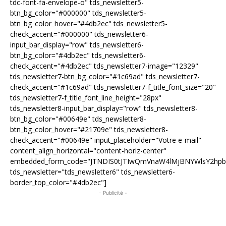
tdc-font-fa-envelope-o" tds_newsletter5-
btn_bg_color="#000000" tds_newsletter5-
btn_bg_color_hover="#4db2ec" tds_newsletter5-
check_accent="#000000" tds_newsletter6-
input_bar_display="row" tds_newsletter6-
btn_bg_color="#4db2ec" tds_newsletter6-
check_accent="#4db2ec" tds_newsletter7-image="12329"
tds_newsletter7-btn_bg_color="#1c69ad" tds_newsletter7-
check_accent="#1c69ad" tds_newsletter7-f_title_font_size="20"
tds_newsletter7-f_title_font_line_height="28px"
tds_newsletter8-input_bar_display="row" tds_newsletter8-
btn_bg_color="#00649e" tds_newsletter8-
btn_bg_color_hover="#21709e" tds_newsletter8-
check_accent="#00649e" input_placeholder="Votre e-mail"
content_align_horizontal="content-horiz-center"
embedded_form_code="JTNDIS0tJTIwQmVnaW4lMjBNYWlsY2hp
tds_newsletter="tds_newsletter6" tds_newsletter6-
border_top_color="#4db2ec"]
- Publicité -