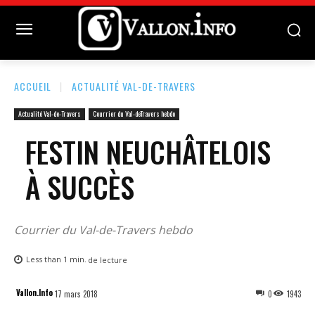
ACCUEIL
ACTUALITÉ VAL-DE-TRAVERS
Actualité Val-de-Travers
Courrier du Val-deTravers hebdo
FESTIN NEUCHÂTELOIS
À SUCCÈS
Courrier du Val-de-Travers hebdo
Less than 1
min.
de lecture
Vallon.Info
17 mars 2018
0
1943