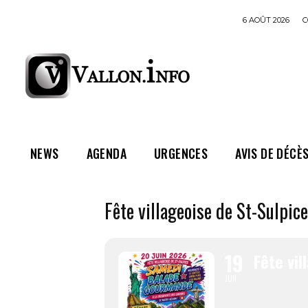
6 AOÛT 2026
C
NEWS
AGENDA
URGENCES
AVIS DE DÉCÈ
Fête villageoise de St-Sulpice
19
Fête vil
JUN