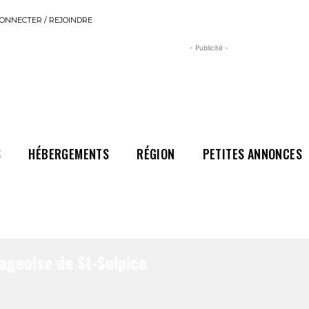
ONNECTER / REJOINDRE
- Publicité -
S
HÉBERGEMENTS
RÉGION
PETITES ANNONCES
lageoise de St-Sulpice