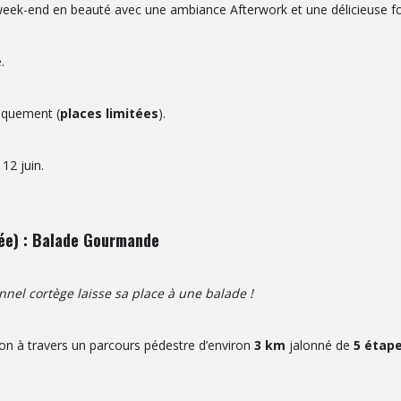
eek-end en beauté avec une ambiance Afterwork et une délicieuse fo
.
niquement (
places limitées
).
12 juin.
ée) : Balade Gourmande
nnel cortège laisse sa place à une balade !
on à travers un parcours pédestre d’environ
3 km
jalonné de
5 étap