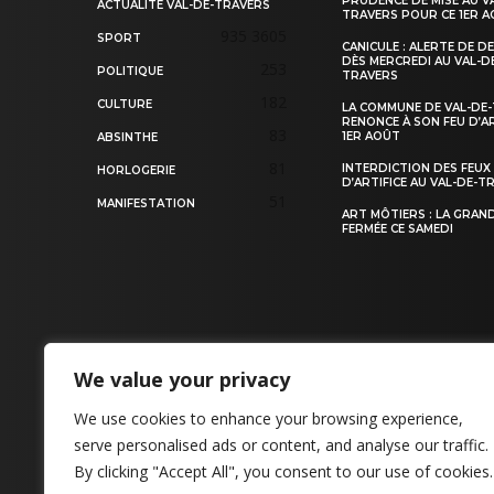
PRUDENCE DE MISE AU V
ACTUALITÉ VAL-DE-TRAVERS
TRAVERS POUR CE 1ER 
935
3605
SPORT
CANICULE : ALERTE DE D
DÈS MERCREDI AU VAL-D
253
POLITIQUE
TRAVERS
182
CULTURE
LA COMMUNE DE VAL-DE
RENONCE À SON FEU D’AR
83
1ER AOÛT
ABSINTHE
81
INTERDICTION DES FEUX
HORLOGERIE
D’ARTIFICE AU VAL-DE-T
51
MANIFESTATION
ART MÔTIERS : LA GRAN
FERMÉE CE SAMEDI
We value your privacy
CONTACT
We use cookies to enhance your browsing experience,
serve personalised ads or content, and analyse our traffic.
By clicking "Accept All", you consent to our use of cookies.