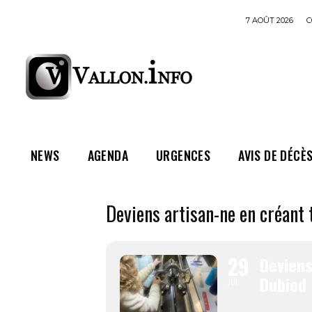
7 AOÛT 2026
C
NEWS
AGENDA
URGENCES
AVIS DE DÉCÈ
Deviens artisan-ne en créant
29
Deviens
Dubied
JUL