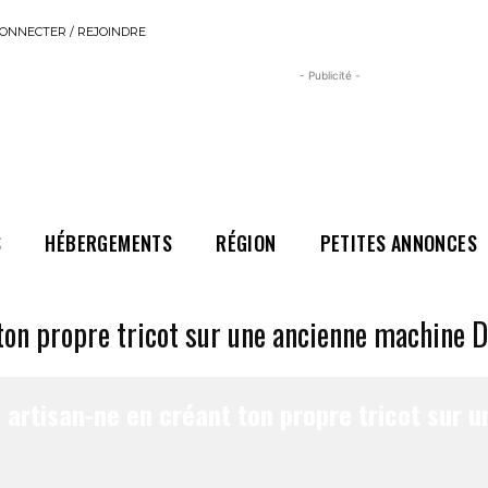
ONNECTER / REJOINDRE
- Publicité -
S
HÉBERGEMENTS
RÉGION
PETITES ANNONCES
 ton propre tricot sur une ancienne machine 
 artisan-ne en créant ton propre tricot sur 