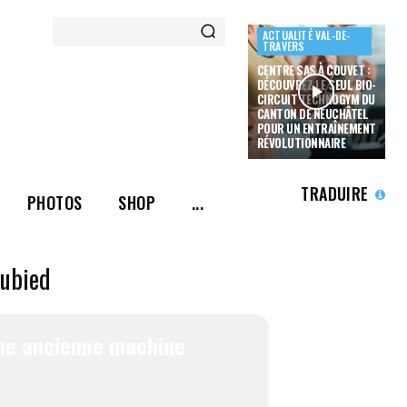
ACTUALITÉ VAL-DE-
TRAVERS
CENTRE SAS À COUVET :
DÉCOUVREZ LE SEUL BIO-
CIRCUIT TECHNOGYM DU
CANTON DE NEUCHÂTEL
POUR UN ENTRAÎNEMENT
RÉVOLUTIONNAIRE
TRADUIRE
PHOTOS
SHOP
...
Dubied
une ancienne machine