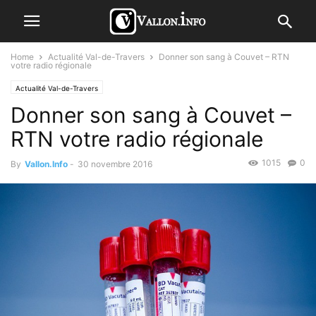
Home
Actualité Val-de-Travers
Donner son sang à Couvet – RTN
votre radio régionale
Actualité Val-de-Travers
Donner son sang à Couvet –
RTN votre radio régionale
1015
0
By
Vallon.Info
-
30 novembre 2016