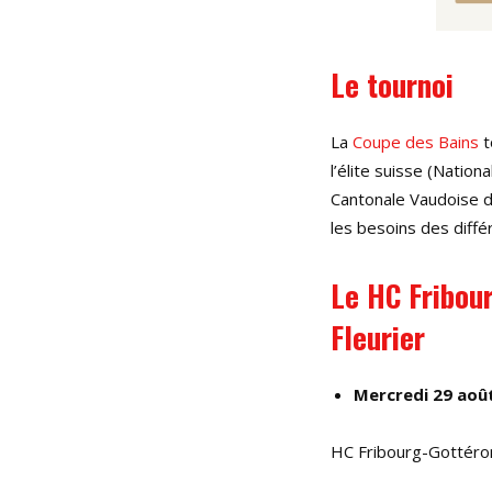
Le tournoi
La
Coupe des Bains
t
l’élite suisse (Nation
Cantonale Vaudoise de
les besoins des diff
Le HC Fribou
Fleurier
Mercredi 29 aoû
HC Fribourg-Gottéron