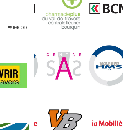
0
2396