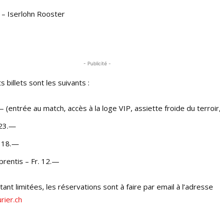
– Iserlohn Rooster
- Publicité -
s billets sont les suivants :
— (entrée au match, accès à la loge VIP, assiette froide du terroir
 23.—
. 18.—
prentis – Fr. 12.—
tant limitées, les réservations sont à faire par email à l’adresse
rier.ch