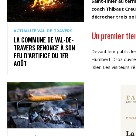
Saint-Imier au ter
coach Thibaut Creuz
décrocher trois poi
ACTUALITÉ VAL-DE-TRAVERS
Un premier tie
LA COMMUNE DE VAL-DE-
TRAVERS RENONCE À SON
Devant leur public, le
FEU D’ARTIFICE DU 1ER
Humbert-Droz ouvre le
AOÛT
Isler. Les visiteurs 