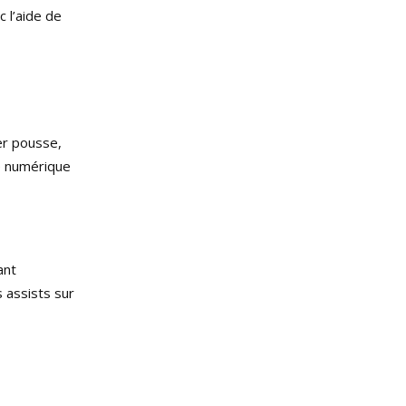
c l’aide de
ier pousse,
té numérique
ant
s assists sur