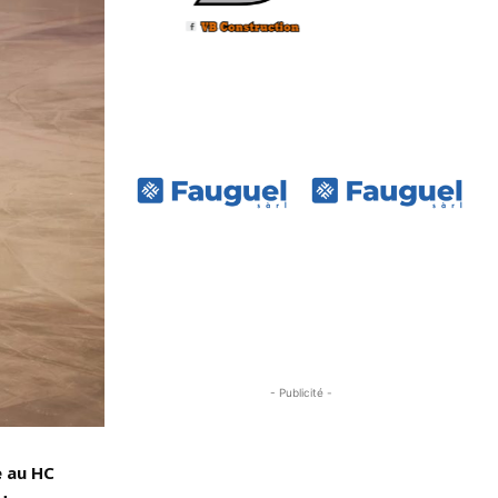
- Publicité -
e au HC