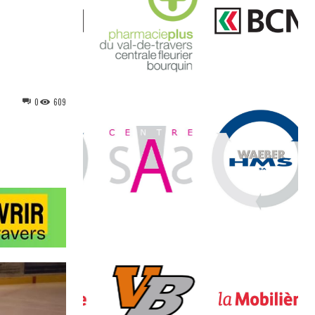
0
609