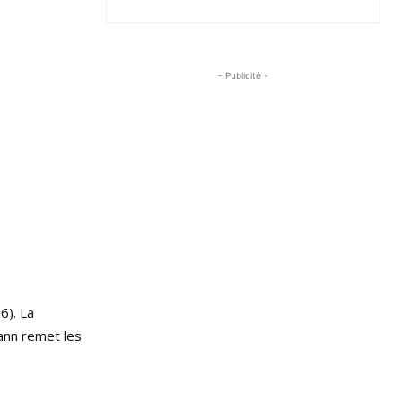
- Publicité -
6). La
mann remet les