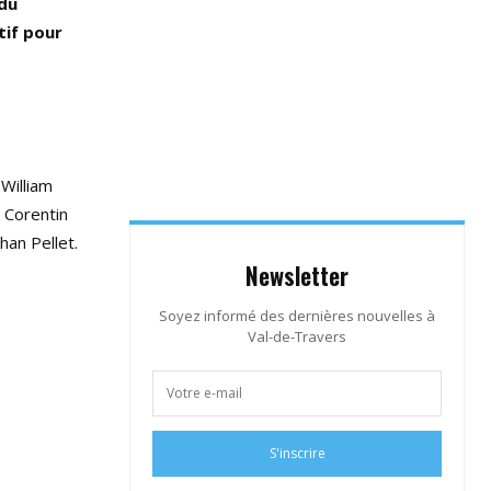
 du
tif pour
 William
 Corentin
han Pellet.
Newsletter
Soyez informé des dernières nouvelles à
Val-de-Travers
S'inscrire