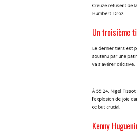
Creuze refusent de lâ
Humbert-Droz.
Un troisième t
Le dernier tiers est 
soutenu par une pati
va s’avérer décisive.
À 55:24, Nigel Tissot 
l’explosion de joie d
ce but crucial.
Kenny Huguenin