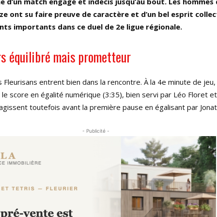
me d’un match engagé et indécis jusqu’au bout. Les hommes
e ont su faire preuve de caractère et d’un bel esprit collec
nts importants dans ce duel de 2e ligue régionale.
rs équilibré mais prometteur
s Fleurisans entrent bien dans la rencontre. À la 4e minute de jeu,
 score en égalité numérique (3:35), bien servi par Léo Floret et
réagissent toutefois avant la première pause en égalisant par Jonat
- Publicité -