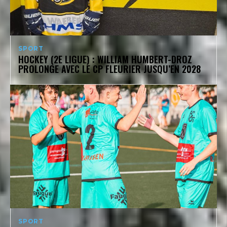
SPORT
HOCKEY (2E LIGUE) : WILLIAM HUMBERT-DROZ
PROLONGE AVEC LE CP FLEURIER JUSQU’EN 2028
SPORT