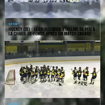
SPORT
HOCKEY (2E) : LE CP FLEURIER S’INCLINE DE PEU À
LA CHAUX-DE-FONDS APRÈS UN MATCH ENGAGÉ
SPORT