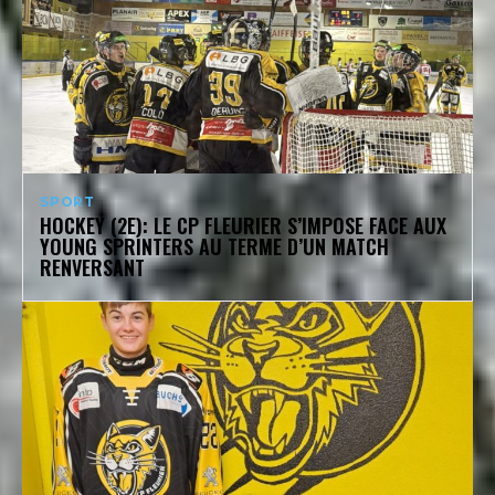
SPORT
HOCKEY (2E): LE CP FLEURIER S’IMPOSE FACE AUX
YOUNG SPRINTERS AU TERME D’UN MATCH
RENVERSANT