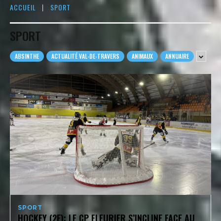
ACCUEIL
SPORT
SPORT
ABSINTHE
ACTUALITÉ VAL-DE-TRAVERS
ANIMAUX
ANNUAIRE
SPORT
HOCKEY (2E): LE CP FLEURIER S’INCLINE FACE AU