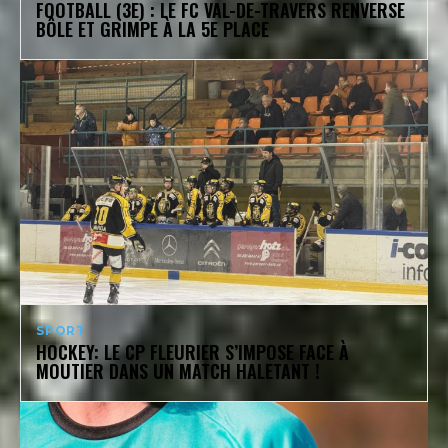
FOOTBALL (3E) : LE FC VAL-DE-TRAVERS RENVERSE
BÔLE ET GRIMPE À LA 5E PLACE
SPORT
HOCKEY: LE CP FLEURIER S’IMPOSE FACE À
MOUTIER DANS UN MATCH HALETANT !