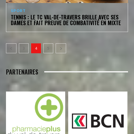
SPORT
TENNIS : LE TC VAL-DE-TRAVERS BRILLE AVEC SES
DAMES ET FAIT PREUVE DE COMBATIVITÉ EN MIXTE
3
4
5
PARTENAIRES