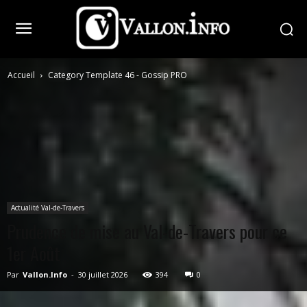
Accueil
Category Template 46 - Gossip PRO
Actualité Val-de-Travers
Prudence de mise au Val-de-Travers pour ce
1er Août
Par
Vallon.Info
-
30 juillet 2026
394
0