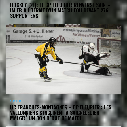
HOCKEY (2E): LE CP FLEURIER RENVERSE SAINT-
IMIER AU TERME D’UN MATCH FOU DEVANT 276
SUPPORTERS
SPORT
HC FRANCHES-MONTAGNES – CP FLEURIER : LES
VALLONNIERS S’INCLINENT À SAIGNELÉGIER
MALGRÉ UN BON DÉBUT DE MATCH