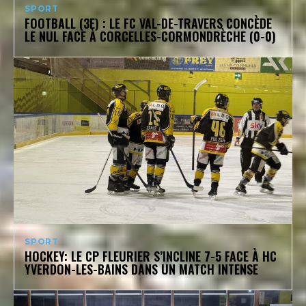
SPORT
FOOTBALL (3E) : LE FC VAL-DE-TRAVERS CONCÈDE
LE NUL FACE À CORCELLES-CORMONDRÈCHE (0-0)
SPORT
HOCKEY: LE CP FLEURIER S’INCLINE 7-5 FACE À HC
YVERDON-LES-BAINS DANS UN MATCH INTENSE