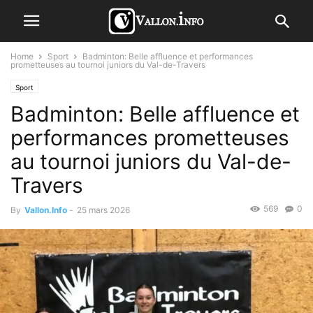
Home
Sport
Badminton: Belle affluence et performances
prometteuses au tournoi juniors du Val-de-Travers
Sport
Badminton: Belle affluence et
performances prometteuses
au tournoi juniors du Val-de-
Travers
569
0
By
Vallon.Info
-
25 mars 2026