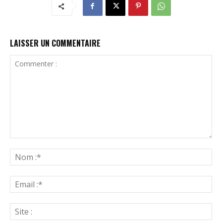
LAISSER UN COMMENTAIRE
Commenter
:
N
:*
Ema
:*
Sit
: