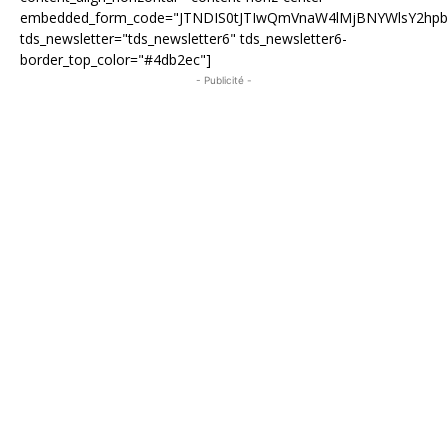
embedded_form_code="JTNDIS0tJTIwQmVnaW4lMjBNYWlsY2hp
tds_newsletter="tds_newsletter6" tds_newsletter6-
border_top_color="#4db2ec"]
- Publicité -