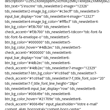
description="U295ZXolMjBpbmZvcm0lQzMlQTklMjBkZXMlMjB
btn_text="S'inscrire" tds_newsletter2-image="12326"
tds_newsletter2-image_bg_color="#c3ecff" tds_newsletter3-
input_bar_display="row" tds_newsletter4-image="12327"
tds_newsletter4-image_bg_color="#fffbcf" tds_newsletter4-
btn_bg_color="#f3b700" tds_newsletter4-
check_accent="#f3b700" tds_newsletter5-tdicon="tdc-font-fa
tdc-font-fa-envelope-o" tds_newsletter5-
btn_bg_color="#000000" tds_newsletter5-
btn_bg_color_hover="#4db2ec" tds_newsletter5-
check_accent="#000000" tds_newsletter6-
input_bar_display="row" tds_newsletter6-
btn_bg_color="#4db2ec" tds_newsletter6-
check_accent="#4db2ec" tds_newsletter7-image="12329"
tds_newsletter7-btn_bg_color="#1c69ad" tds_newsletter7-
check_accent="#1c69ad" tds_newsletter7-f_title_font_size="20"
tds_newsletter7-f_title_font_line_height="28px"
tds_newsletter8-input_bar_display="row" tds_newsletter8-
btn_bg_color="#00649e" tds_newsletter8-
btn_bg_color_hover="#21709e" tds_newsletter8-
check_accent="#00649e" input_placeholder="Votre e-mail"
content_align_horizontal="content-horiz-center"