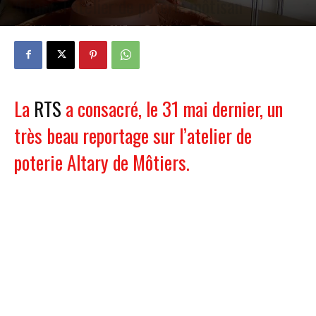
Altary: l’atelier de poterie môtisan
Par
Vallon.Info
-
7 juin 2017
5960
0
La
RTS
a consacré, le 31 mai dernier, un
très beau reportage sur l’atelier de
poterie Altary de Môtiers.