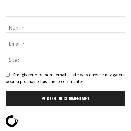
Commenter
:
N
:*
Ema
:*
Sit
:
Enregistrer mon nom, email et site web dans ce navigateur
pour la prochaine fois que je commenterai.