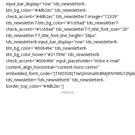
input_bar_display="row" tds_newsletter6-
btn_bg_color="#4db2ec" tds_newsletter6-
check_accent="#4db2ec" tds_newsletter7-image="12329"
tds_newsletter7-btn_bg_color="#1c69ad" tds_newsletter7-
check_accent="#1c69ad" tds_newsletter7-f_title_font_size="20"
tds_newsletter7-f_title_font_line_height="28px"
tds_newsletter8-input_bar_display="row" tds_newsletter8-
btn_bg_color="#00649e" tds_newsletter8-
btn_bg_color_hover="#21709e" tds_newsletter8-
check_accent="#00649e" input_placeholder="Votre e-mail"
content_align_horizontal="content-horiz-center"
embedded_form_code="JTNDIS0tJTIwQmVnaW4lMjBNYWlsY2hp
tds_newsletter="tds_newsletter6" tds_newsletter6-
border_top_color="#4db2ec"]
- Publicité -