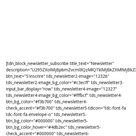
[tdn_block_newsletter_subscribe title_text="Newsletter"
description="U295ZXolMjBpbmZvcm0lQzMlQTklMjBkZXMlMjB
btn_text="S'inscrire" tds_newsletter2-image="12326"
tds_newsletter2-image_bg_color="#c3ecff" tds_newsletter3-
input_bar_display="row" tds_newsletter4-image="12327"
tds_newsletter4-image_bg_color="#fffbcf" tds_newsletter4-
btn_bg_color="#f3b700" tds_newsletter4-
check_accent="#f3b700" tds_newsletter5-tdicon="tdc-font-fa
tdc-font-fa-envelope-o" tds_newsletter5-
btn_bg_color="#000000" tds_newsletter5-
btn_bg_color_hover="#4db2ec" tds_newsletter5-
check_accent="#000000" tds_newsletter6-