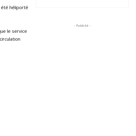
 été héliporté
- Publicité -
ue le service
irculation