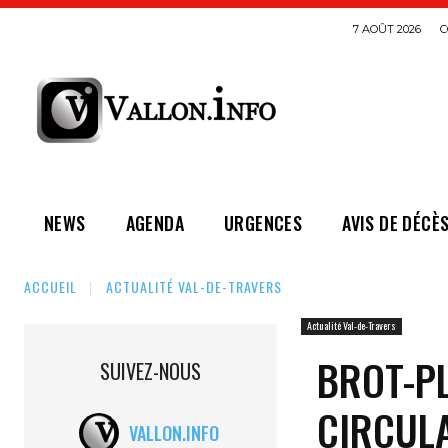
7 AOÛT 2026
C
NEWS
AGENDA
URGENCES
AVIS DE DÉCÈ
ACCUEIL
ACTUALITÉ VAL-DE-TRAVERS
Actualité Val-de-Travers
BROT-P
SUIVEZ-NOUS
CIRCULA
VALLON.INFO