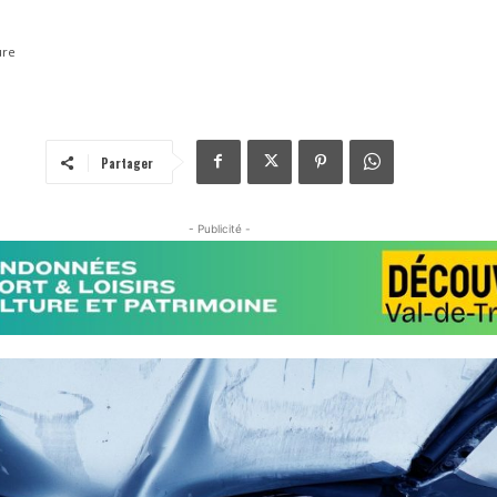
ure
Partager
- Publicité -