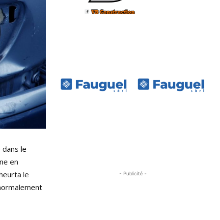
é dans le
rne en
heurta le
- Publicité -
t normalement