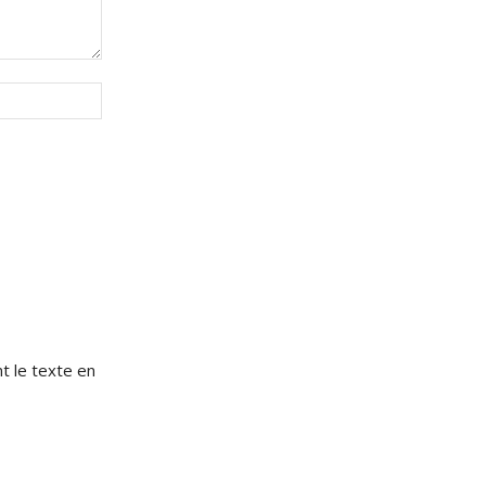
Site
:
e
t le texte en