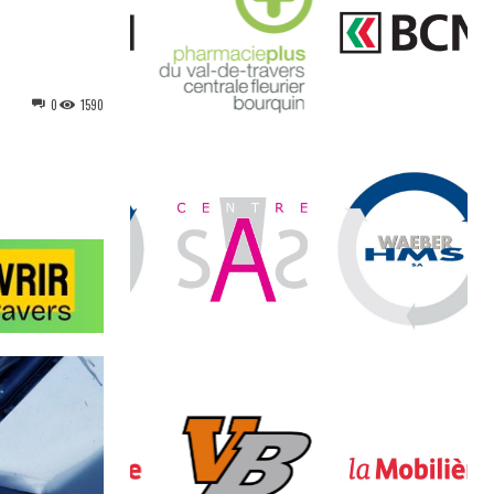
0
1590