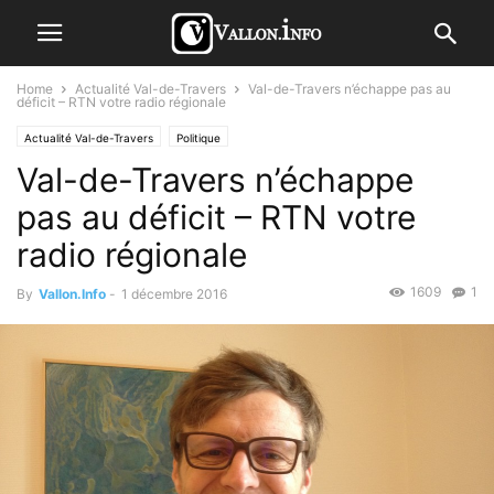
Home
Actualité Val-de-Travers
Val-de-Travers n’échappe pas au
déficit – RTN votre radio régionale
Actualité Val-de-Travers
Politique
Val-de-Travers n’échappe
pas au déficit – RTN votre
radio régionale
1609
1
By
Vallon.Info
-
1 décembre 2016